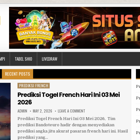
MPI
TABEL SHIO
LIVEDRAW
RECENT POSTS
PREDIKSI FRENCH
Posted
P
in
Prediksi Togel French Hari Ini 03 Mei
P
2026
Pr
ADMIN
MAY 2, 2026
LEAVE A COMMENT
Prediksi Togel French Hari Ini 03 Mei 2026, Tim
P
prediksi Bandoteuro hadir dengan menyediakan
prediksi angka jitu akurat pasaran french hari ini. Hasil
P
prediksi yang…