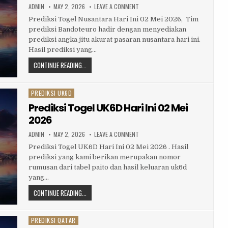
ADMIN
MAY 2, 2026
LEAVE A COMMENT
Prediksi Togel Nusantara Hari Ini 02 Mei 2026, Tim
prediksi Bandoteuro hadir dengan menyediakan
prediksi angka jitu akurat pasaran nusantara hari ini.
Hasil prediksi yang…
CONTINUE READING...
PREDIKSI UK6D
Posted
in
Prediksi Togel UK6D Hari Ini 02 Mei
2026
ADMIN
MAY 2, 2026
LEAVE A COMMENT
Prediksi Togel UK6D Hari Ini 02 Mei 2026 . Hasil
prediksi yang kami berikan merupakan nomor
rumusan dari tabel paito dan hasil keluaran uk6d
yang…
CONTINUE READING...
PREDIKSI QATAR
Posted