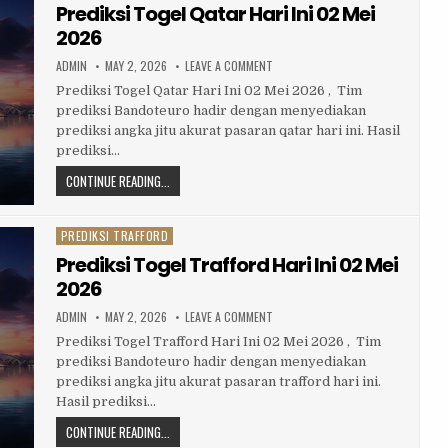
in
Prediksi Togel Qatar Hari Ini 02 Mei
2026
ADMIN
MAY 2, 2026
LEAVE A COMMENT
Prediksi Togel Qatar Hari Ini 02 Mei 2026 , Tim
prediksi Bandoteuro hadir dengan menyediakan
prediksi angka jitu akurat pasaran qatar hari ini. Hasil
prediksi…
CONTINUE READING...
PREDIKSI TRAFFORD
Posted
in
Prediksi Togel Trafford Hari Ini 02 Mei
2026
ADMIN
MAY 2, 2026
LEAVE A COMMENT
Prediksi Togel Trafford Hari Ini 02 Mei 2026 , Tim
prediksi Bandoteuro hadir dengan menyediakan
prediksi angka jitu akurat pasaran trafford hari ini.
Hasil prediksi…
CONTINUE READING...