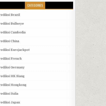
CATEGORIES
rediksi Brazil
rediksi Bullseye
rediksi Cambodia
rediksi China
rediksi Eurojackpot
rediksi French
rediksi Germany
rediksi HK Siang
rediksi Hongkong
ediksi Italia
rediksi Japan