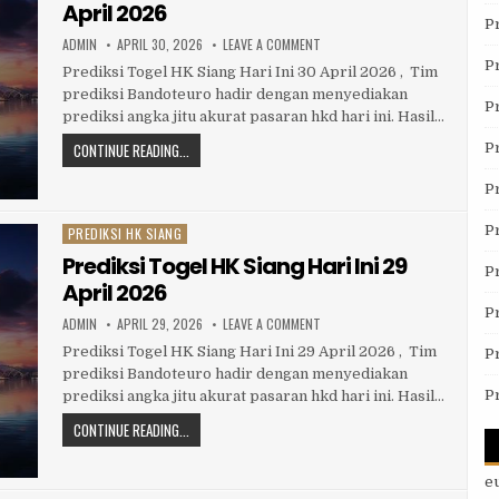
April 2026
P
ADMIN
APRIL 30, 2026
LEAVE A COMMENT
P
Prediksi Togel HK Siang Hari Ini 30 April 2026 , Tim
prediksi Bandoteuro hadir dengan menyediakan
P
prediksi angka jitu akurat pasaran hkd hari ini. Hasil…
P
CONTINUE READING...
P
P
PREDIKSI HK SIANG
Posted
in
Prediksi Togel HK Siang Hari Ini 29
P
April 2026
P
ADMIN
APRIL 29, 2026
LEAVE A COMMENT
Prediksi Togel HK Siang Hari Ini 29 April 2026 , Tim
P
prediksi Bandoteuro hadir dengan menyediakan
P
prediksi angka jitu akurat pasaran hkd hari ini. Hasil…
CONTINUE READING...
e