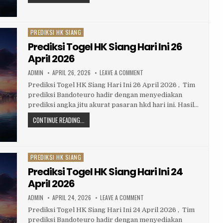
PREDIKSI HK SIANG
Posted
in
Prediksi Togel HK Siang Hari Ini 26
April 2026
ADMIN
APRIL 26, 2026
LEAVE A COMMENT
Prediksi Togel HK Siang Hari Ini 26 April 2026 , Tim
prediksi Bandoteuro hadir dengan menyediakan
prediksi angka jitu akurat pasaran hkd hari ini. Hasil…
CONTINUE READING...
PREDIKSI HK SIANG
Posted
in
Prediksi Togel HK Siang Hari Ini 24
April 2026
ADMIN
APRIL 24, 2026
LEAVE A COMMENT
Prediksi Togel HK Siang Hari Ini 24 April 2026 , Tim
prediksi Bandoteuro hadir dengan menyediakan