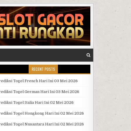
RECENT POSTS
rediksi Togel French Hari Ini 03 Mei 2026
rediksi Togel German Hari Ini 03 Mei 2026
ediksi Togel Italia Hari Ini 02 Mei 2026
rediksi Togel Hongkong Hari Ini 02 Mei 2026
rediksi Togel Nusantara Hari Ini 02 Mei 2026