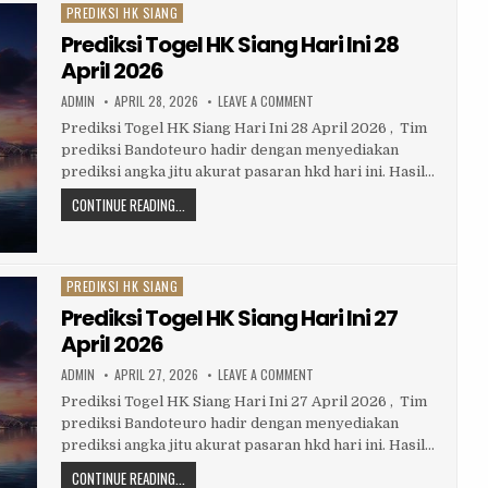
PREDIKSI HK SIANG
Posted
in
Prediksi Togel HK Siang Hari Ini 28
April 2026
ADMIN
APRIL 28, 2026
LEAVE A COMMENT
Prediksi Togel HK Siang Hari Ini 28 April 2026 , Tim
prediksi Bandoteuro hadir dengan menyediakan
prediksi angka jitu akurat pasaran hkd hari ini. Hasil…
CONTINUE READING...
PREDIKSI HK SIANG
Posted
in
Prediksi Togel HK Siang Hari Ini 27
April 2026
ADMIN
APRIL 27, 2026
LEAVE A COMMENT
Prediksi Togel HK Siang Hari Ini 27 April 2026 , Tim
prediksi Bandoteuro hadir dengan menyediakan
prediksi angka jitu akurat pasaran hkd hari ini. Hasil…
CONTINUE READING...