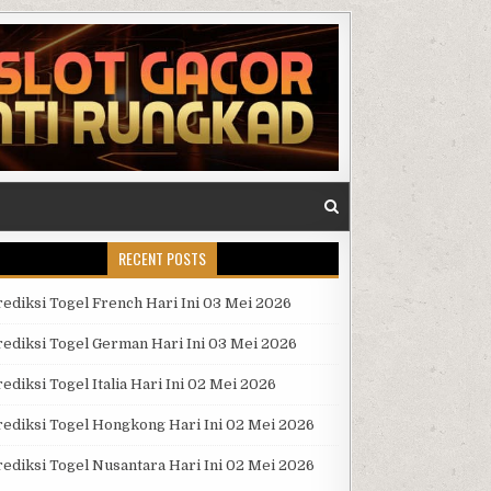
RECENT POSTS
rediksi Togel French Hari Ini 03 Mei 2026
rediksi Togel German Hari Ini 03 Mei 2026
ediksi Togel Italia Hari Ini 02 Mei 2026
rediksi Togel Hongkong Hari Ini 02 Mei 2026
rediksi Togel Nusantara Hari Ini 02 Mei 2026