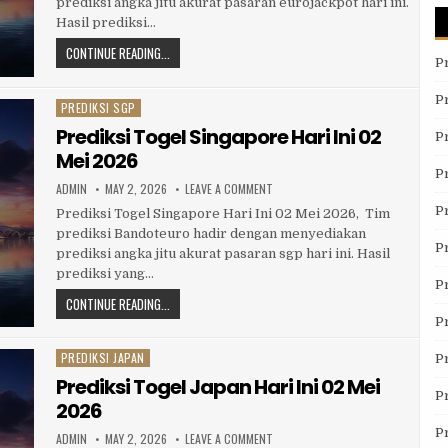
prediksi angka jitu akurat pasaran eurojackpot hari ini.
Hasil prediksi…
CONTINUE READING...
P
P
PREDIKSI SGP
Posted
in
Prediksi Togel Singapore Hari Ini 02
P
Mei 2026
P
ADMIN
MAY 2, 2026
LEAVE A COMMENT
P
Prediksi Togel Singapore Hari Ini 02 Mei 2026, Tim
prediksi Bandoteuro hadir dengan menyediakan
P
prediksi angka jitu akurat pasaran sgp hari ini. Hasil
prediksi yang…
P
CONTINUE READING...
P
PREDIKSI JAPAN
Posted
P
in
Prediksi Togel Japan Hari Ini 02 Mei
Pr
2026
P
ADMIN
MAY 2, 2026
LEAVE A COMMENT