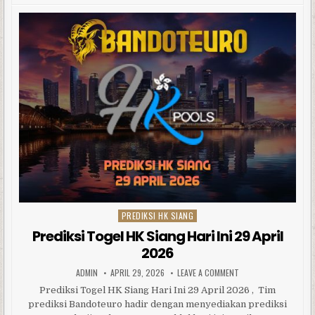
PREDIKSI HK SIANG
Posted
in
Prediksi Togel HK Siang Hari Ini 29 April
2026
ADMIN
APRIL 29, 2026
LEAVE A COMMENT
Prediksi Togel HK Siang Hari Ini 29 April 2026 , Tim
prediksi Bandoteuro hadir dengan menyediakan prediksi