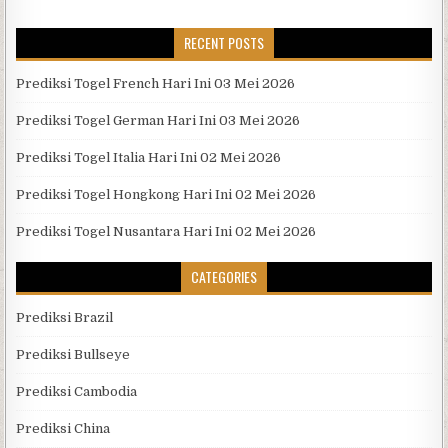
RECENT POSTS
Prediksi Togel French Hari Ini 03 Mei 2026
Prediksi Togel German Hari Ini 03 Mei 2026
Prediksi Togel Italia Hari Ini 02 Mei 2026
Prediksi Togel Hongkong Hari Ini 02 Mei 2026
Prediksi Togel Nusantara Hari Ini 02 Mei 2026
CATEGORIES
Prediksi Brazil
Prediksi Bullseye
Prediksi Cambodia
Prediksi China