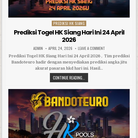
PREDIKSI HK SIANG
Posted
in
Prediksi Togel HK Siang Hari Ini 24 April
2026
ADMIN
APRIL 24, 2026
LEAVE A COMMENT
Prediksi Togel HK Siang Hari Ini 24 April 2026 , Tim prediksi
Bandoteuro hadir dengan menyediakan prediksi angka jitu
akurat pasaran hkd hari ini. Hasil…
CONTINUE READING...