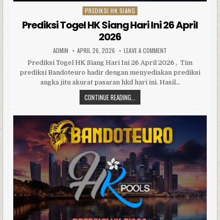
PREDIKSI HK SIANG
Posted
in
Prediksi Togel HK Siang Hari Ini 26 April
2026
ADMIN
APRIL 26, 2026
LEAVE A COMMENT
Prediksi Togel HK Siang Hari Ini 26 April 2026 , Tim
prediksi Bandoteuro hadir dengan menyediakan prediksi
angka jitu akurat pasaran hkd hari ini. Hasil…
CONTINUE READING...