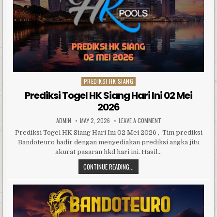
PREDIKSI HK SIANG
Posted
in
Prediksi Togel HK Siang Hari Ini 02 Mei
2026
ADMIN
MAY 2, 2026
LEAVE A COMMENT
Prediksi Togel HK Siang Hari Ini 02 Mei 2026 , Tim prediksi
Bandoteuro hadir dengan menyediakan prediksi angka jitu
akurat pasaran hkd hari ini. Hasil…
CONTINUE READING...