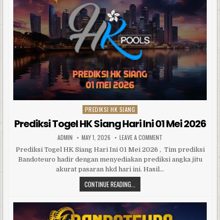
PREDIKSI HK SIANG
Posted
in
Prediksi Togel HK Siang Hari Ini 01 Mei 2026
ADMIN
MAY 1, 2026
LEAVE A COMMENT
Prediksi Togel HK Siang Hari Ini 01 Mei 2026 , Tim prediksi
Bandoteuro hadir dengan menyediakan prediksi angka jitu
akurat pasaran hkd hari ini. Hasil…
CONTINUE READING...