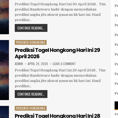
Prediksi Togel Hongkong Hari Ini 30 April 2026 , Tim
P
prediksi Bandoteuro hadir dengan menyediakan
prediksi angka jitu akurat pasaran hk hari ini. Hasil
P
prediksi…
P
CONTINUE READING...
P
PREDIKSI HONGKONG
Posted
P
in
Prediksi Togel Hongkong Hari Ini 29
P
April 2026
ADMIN
APRIL 29, 2026
LEAVE A COMMENT
P
Prediksi Togel Hongkong Hari Ini 29 April 2026 , Tim
P
prediksi Bandoteuro hadir dengan menyediakan
prediksi angka jitu akurat pasaran hk hari ini. Hasil
P
prediksi…
CONTINUE READING...
P
PREDIKSI HONGKONG
Posted
in
e
Prediksi Togel Hongkong Hari Ini 28