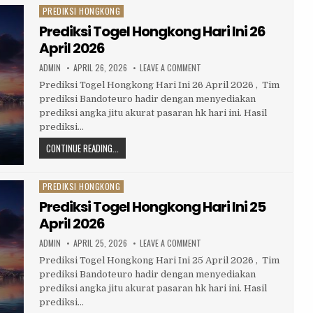
PREDIKSI HONGKONG
Posted
in
Prediksi Togel Hongkong Hari Ini 26
April 2026
ADMIN
APRIL 26, 2026
LEAVE A COMMENT
Prediksi Togel Hongkong Hari Ini 26 April 2026 , Tim
prediksi Bandoteuro hadir dengan menyediakan
prediksi angka jitu akurat pasaran hk hari ini. Hasil
prediksi…
CONTINUE READING...
PREDIKSI HONGKONG
Posted
in
Prediksi Togel Hongkong Hari Ini 25
April 2026
ADMIN
APRIL 25, 2026
LEAVE A COMMENT
Prediksi Togel Hongkong Hari Ini 25 April 2026 , Tim
prediksi Bandoteuro hadir dengan menyediakan
prediksi angka jitu akurat pasaran hk hari ini. Hasil
prediksi…