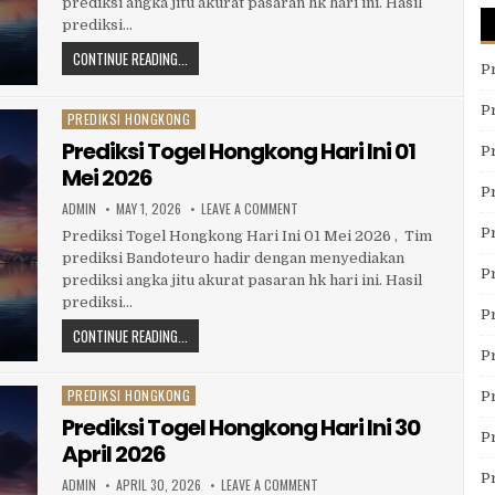
prediksi angka jitu akurat pasaran hk hari ini. Hasil
prediksi…
CONTINUE READING...
P
P
PREDIKSI HONGKONG
Posted
in
Prediksi Togel Hongkong Hari Ini 01
P
Mei 2026
P
ADMIN
MAY 1, 2026
LEAVE A COMMENT
P
Prediksi Togel Hongkong Hari Ini 01 Mei 2026 , Tim
prediksi Bandoteuro hadir dengan menyediakan
P
prediksi angka jitu akurat pasaran hk hari ini. Hasil
prediksi…
P
CONTINUE READING...
P
PREDIKSI HONGKONG
Posted
P
in
Prediksi Togel Hongkong Hari Ini 30
Pr
April 2026
P
ADMIN
APRIL 30, 2026
LEAVE A COMMENT