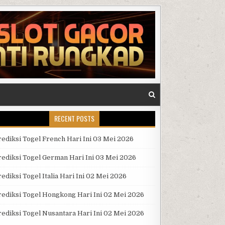
RECENT POSTS
rediksi Togel French Hari Ini 03 Mei 2026
rediksi Togel German Hari Ini 03 Mei 2026
ediksi Togel Italia Hari Ini 02 Mei 2026
rediksi Togel Hongkong Hari Ini 02 Mei 2026
rediksi Togel Nusantara Hari Ini 02 Mei 2026