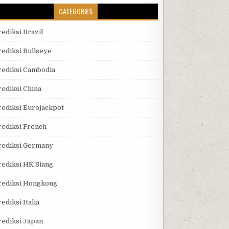
CATEGORIES
rediksi Brazil
rediksi Bullseye
rediksi Cambodia
rediksi China
rediksi Eurojackpot
rediksi French
rediksi Germany
rediksi HK Siang
rediksi Hongkong
ediksi Italia
rediksi Japan