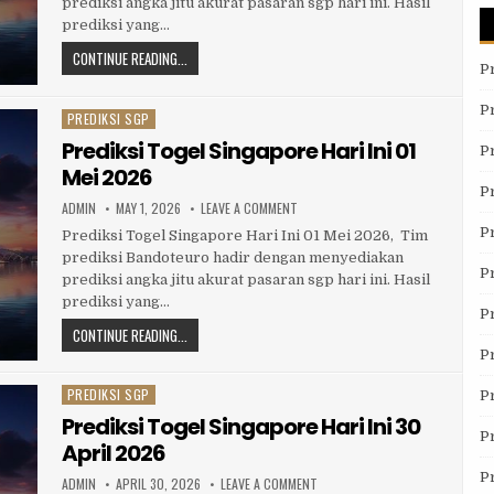
prediksi angka jitu akurat pasaran sgp hari ini. Hasil
prediksi yang…
CONTINUE READING...
P
P
PREDIKSI SGP
Posted
in
Prediksi Togel Singapore Hari Ini 01
P
Mei 2026
P
ADMIN
MAY 1, 2026
LEAVE A COMMENT
P
Prediksi Togel Singapore Hari Ini 01 Mei 2026, Tim
prediksi Bandoteuro hadir dengan menyediakan
P
prediksi angka jitu akurat pasaran sgp hari ini. Hasil
prediksi yang…
P
CONTINUE READING...
P
PREDIKSI SGP
Posted
P
in
Prediksi Togel Singapore Hari Ini 30
Pr
April 2026
P
ADMIN
APRIL 30, 2026
LEAVE A COMMENT