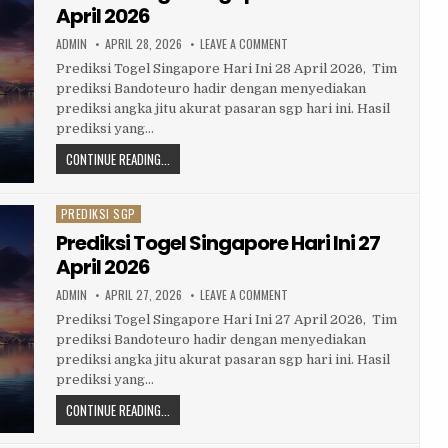
April 2026
ADMIN
APRIL 28, 2026
LEAVE A COMMENT
Prediksi Togel Singapore Hari Ini 28 April 2026, Tim
prediksi Bandoteuro hadir dengan menyediakan
prediksi angka jitu akurat pasaran sgp hari ini. Hasil
prediksi yang…
CONTINUE READING...
PREDIKSI SGP
Posted
in
Prediksi Togel Singapore Hari Ini 27
April 2026
ADMIN
APRIL 27, 2026
LEAVE A COMMENT
Prediksi Togel Singapore Hari Ini 27 April 2026, Tim
prediksi Bandoteuro hadir dengan menyediakan
prediksi angka jitu akurat pasaran sgp hari ini. Hasil
prediksi yang…
CONTINUE READING...