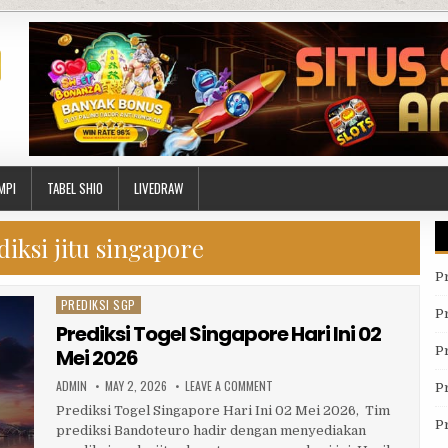
MPI
TABEL SHIO
LIVEDRAW
diksi jitu singapore
P
PREDIKSI SGP
Posted
P
in
Prediksi Togel Singapore Hari Ini 02
Pr
Mei 2026
ADMIN
MAY 2, 2026
LEAVE A COMMENT
P
Prediksi Togel Singapore Hari Ini 02 Mei 2026, Tim
P
prediksi Bandoteuro hadir dengan menyediakan