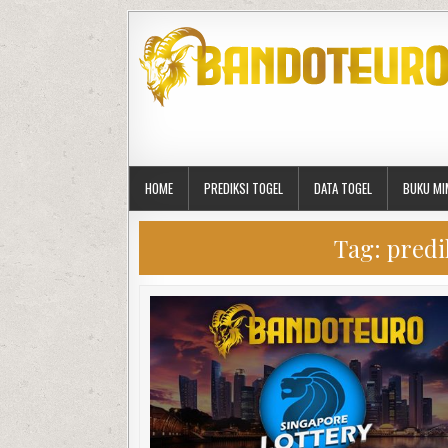
HOME
PREDIKSI TOGEL
DATA TOGEL
BUKU MI
Tag:
predi