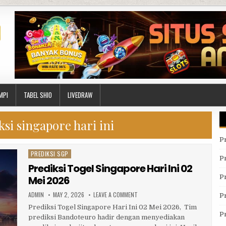
MPI
TABEL SHIO
LIVEDRAW
ksi singapore hari ini
P
PREDIKSI SGP
Posted
P
in
Prediksi Togel Singapore Hari Ini 02
Pr
Mei 2026
ADMIN
MAY 2, 2026
LEAVE A COMMENT
P
Prediksi Togel Singapore Hari Ini 02 Mei 2026, Tim
P
prediksi Bandoteuro hadir dengan menyediakan