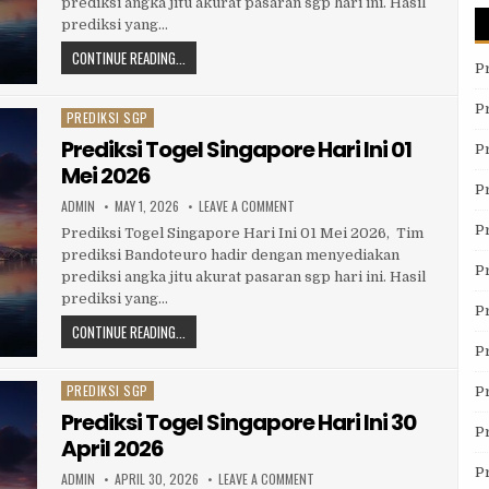
prediksi angka jitu akurat pasaran sgp hari ini. Hasil
prediksi yang…
CONTINUE READING...
P
P
PREDIKSI SGP
Posted
in
Prediksi Togel Singapore Hari Ini 01
P
Mei 2026
P
ADMIN
MAY 1, 2026
LEAVE A COMMENT
P
Prediksi Togel Singapore Hari Ini 01 Mei 2026, Tim
prediksi Bandoteuro hadir dengan menyediakan
P
prediksi angka jitu akurat pasaran sgp hari ini. Hasil
prediksi yang…
P
CONTINUE READING...
P
PREDIKSI SGP
Posted
P
in
Prediksi Togel Singapore Hari Ini 30
Pr
April 2026
P
ADMIN
APRIL 30, 2026
LEAVE A COMMENT