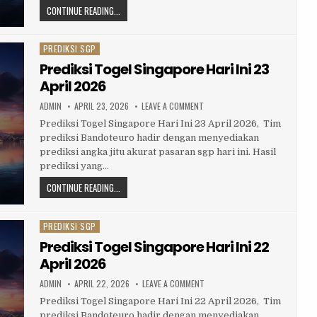
CONTINUE READING...
PREDIKSI SGP
Posted
in
Prediksi Togel Singapore Hari Ini 23
April 2026
ADMIN
APRIL 23, 2026
LEAVE A COMMENT
Prediksi Togel Singapore Hari Ini 23 April 2026, Tim
prediksi Bandoteuro hadir dengan menyediakan
prediksi angka jitu akurat pasaran sgp hari ini. Hasil
prediksi yang…
CONTINUE READING...
PREDIKSI SGP
Posted
in
Prediksi Togel Singapore Hari Ini 22
April 2026
ADMIN
APRIL 22, 2026
LEAVE A COMMENT
Prediksi Togel Singapore Hari Ini 22 April 2026, Tim
prediksi Bandoteuro hadir dengan menyediakan