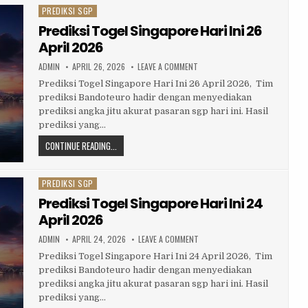
PREDIKSI SGP
Posted
in
Prediksi Togel Singapore Hari Ini 26
April 2026
ADMIN
APRIL 26, 2026
LEAVE A COMMENT
Prediksi Togel Singapore Hari Ini 26 April 2026, Tim
prediksi Bandoteuro hadir dengan menyediakan
prediksi angka jitu akurat pasaran sgp hari ini. Hasil
prediksi yang…
CONTINUE READING...
PREDIKSI SGP
Posted
in
Prediksi Togel Singapore Hari Ini 24
April 2026
ADMIN
APRIL 24, 2026
LEAVE A COMMENT
Prediksi Togel Singapore Hari Ini 24 April 2026, Tim
prediksi Bandoteuro hadir dengan menyediakan
prediksi angka jitu akurat pasaran sgp hari ini. Hasil
prediksi yang…