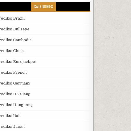
CATEGORIES
rediksi Brazil
rediksi Bullseye
rediksi Cambodia
rediksi China
rediksi Eurojackpot
rediksi French
rediksi Germany
rediksi HK Siang
rediksi Hongkong
ediksi Italia
rediksi Japan