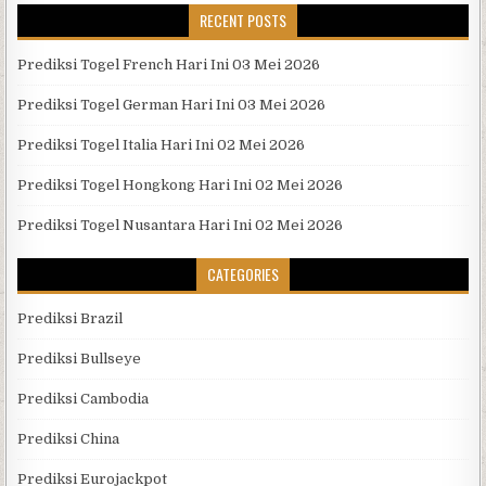
RECENT POSTS
Prediksi Togel French Hari Ini 03 Mei 2026
Prediksi Togel German Hari Ini 03 Mei 2026
Prediksi Togel Italia Hari Ini 02 Mei 2026
Prediksi Togel Hongkong Hari Ini 02 Mei 2026
Prediksi Togel Nusantara Hari Ini 02 Mei 2026
CATEGORIES
Prediksi Brazil
Prediksi Bullseye
Prediksi Cambodia
Prediksi China
Prediksi Eurojackpot