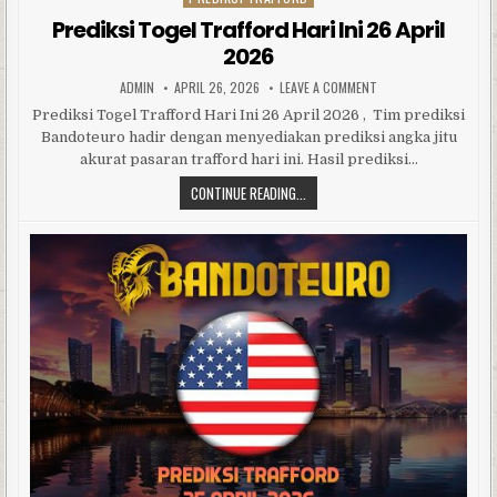
in
Prediksi Togel Trafford Hari Ini 26 April
2026
ADMIN
APRIL 26, 2026
LEAVE A COMMENT
Prediksi Togel Trafford Hari Ini 26 April 2026 , Tim prediksi
Bandoteuro hadir dengan menyediakan prediksi angka jitu
akurat pasaran trafford hari ini. Hasil prediksi…
CONTINUE READING...