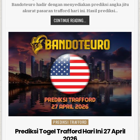
Bandoteuro hadir dengan menyediakan prediksi angka jitu
akurat pasaran trafford hari ini. Hasil prediksi…
CONTINUE READING...
PREDIKSI TRAFFORD
Posted
in
Prediksi Togel Trafford Hari Ini 27 April
2026