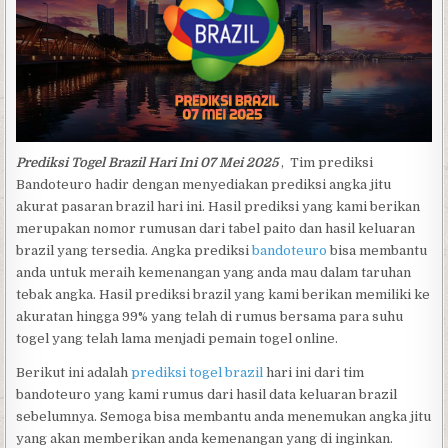
Prediksi Togel Brazil Hari Ini 07 Mei 2025
, Tim prediksi
Bandoteuro hadir dengan menyediakan prediksi angka jitu
akurat pasaran brazil hari ini. Hasil prediksi yang kami berikan
merupakan nomor rumusan dari tabel paito dan hasil keluaran
brazil yang tersedia. Angka prediksi
bandoteuro
bisa membantu
anda untuk meraih kemenangan yang anda mau dalam taruhan
tebak angka. Hasil prediksi brazil yang kami berikan memiliki ke
akuratan hingga 99% yang telah di rumus bersama para suhu
togel yang telah lama menjadi pemain togel online.
Berikut ini adalah
prediksi togel brazil
hari ini dari tim
bandoteuro yang kami rumus dari hasil data keluaran brazil
sebelumnya. Semoga bisa membantu anda menemukan angka jitu
yang akan memberikan anda kemenangan yang di inginkan.