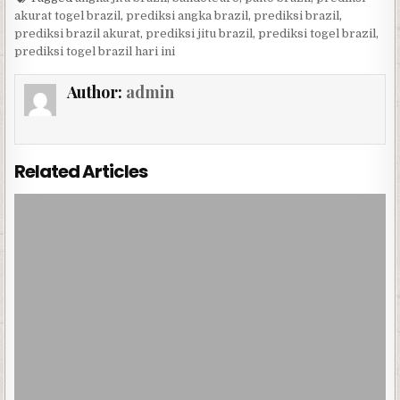
akurat togel brazil
,
prediksi angka brazil
,
prediksi brazil
,
prediksi brazil akurat
,
prediksi jitu brazil
,
prediksi togel brazil
,
prediksi togel brazil hari ini
Author:
admin
Related Articles