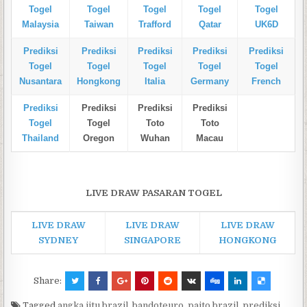
Togel
Togel
Togel
Togel
Togel
Malaysia
Taiwan
Trafford
Qatar
UK6D
Prediksi
Prediksi
Prediksi
Prediksi
Prediksi
Togel
Togel
Togel
Togel
Togel
Nusantara
Hongkong
Italia
Germany
French
Prediksi
Prediksi
Prediksi
Prediksi
Togel
Togel
Toto
Toto
Thailand
Oregon
Wuhan
Macau
LIVE DRAW PASARAN TOGEL
LIVE DRAW
LIVE DRAW
LIVE DRAW
SYDNEY
SINGAPORE
HONGKONG
Share:
Tagged
angka jitu brazil
,
bandoteuro
,
paito brazil
,
prediksi