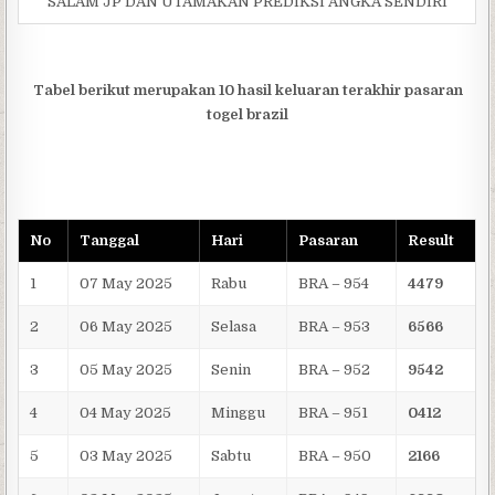
SALAM JP DAN UTAMAKAN PREDIKSI ANGKA SENDIRI
Tabel berikut merupakan 10 hasil keluaran terakhir pasaran
togel brazil
No
Tanggal
Hari
Pasaran
Result
1
07 May 2025
Rabu
BRA – 954
4479
2
06 May 2025
Selasa
BRA – 953
6566
3
05 May 2025
Senin
BRA – 952
9542
4
04 May 2025
Minggu
BRA – 951
0412
5
03 May 2025
Sabtu
BRA – 950
2166