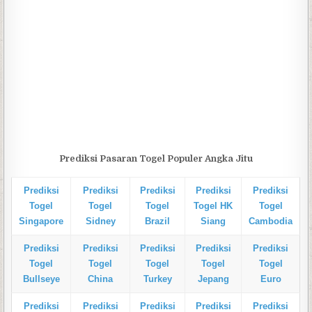
Prediksi Pasaran Togel Populer Angka Jitu
Prediksi
Prediksi
Prediksi
Prediksi
Prediksi
Togel
Togel
Togel
Togel HK
Togel
Singapore
Sidney
Brazil
Siang
Cambodia
Prediksi
Prediksi
Prediksi
Prediksi
Prediksi
Togel
Togel
Togel
Togel
Togel
Bullseye
China
Turkey
Jepang
Euro
Prediksi
Prediksi
Prediksi
Prediksi
Prediksi