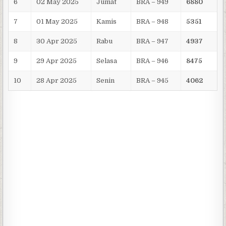
6
02 May 2025
Jumat
BRA – 949
6880
7
01 May 2025
Kamis
BRA – 948
5351
8
30 Apr 2025
Rabu
BRA – 947
4937
9
29 Apr 2025
Selasa
BRA – 946
8475
10
28 Apr 2025
Senin
BRA – 945
4062