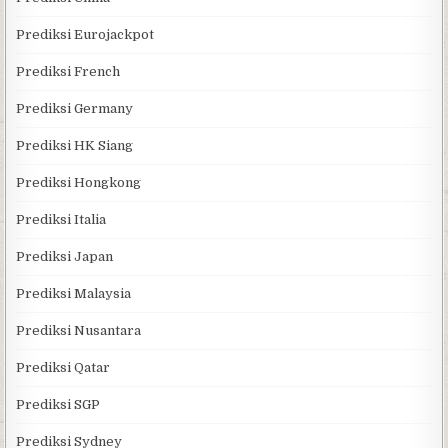
Prediksi Eurojackpot
Prediksi French
Prediksi Germany
Prediksi HK Siang
Prediksi Hongkong
Prediksi Italia
Prediksi Japan
Prediksi Malaysia
Prediksi Nusantara
Prediksi Qatar
Prediksi SGP
Prediksi Sydney