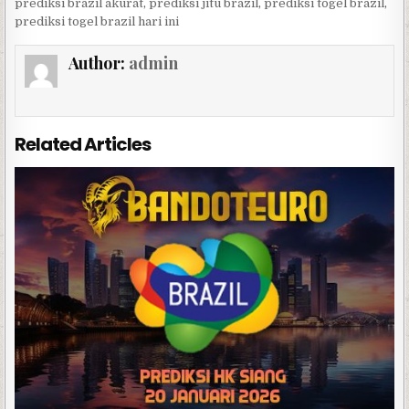
prediksi brazil akurat
,
prediksi jitu brazil
,
prediksi togel brazil
,
prediksi togel brazil hari ini
Author:
admin
Related Articles