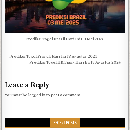
Prediksi Togel Brazil Hari Ini 03 Mei 2025
Post
← Prediksi Togel French Hari Ini 18 Agustus 2024
navigation
Prediksi Togel HK Siang Hari Ini 18 Agustus 2024 →
Leave a Reply
You must be
logged in
to post a comment.
RECENT POSTS