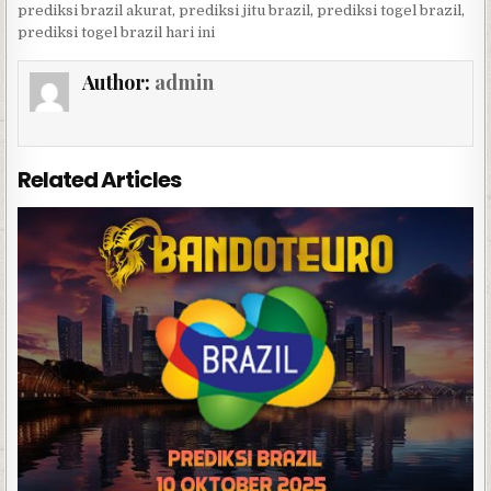
prediksi brazil akurat
,
prediksi jitu brazil
,
prediksi togel brazil
,
prediksi togel brazil hari ini
Author:
admin
Related Articles