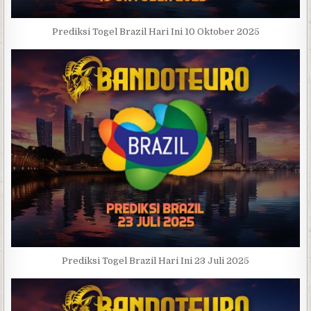
Prediksi Togel Brazil Hari Ini 10 Oktober 2025
Prediksi Togel Brazil Hari Ini 23 Juli 2025