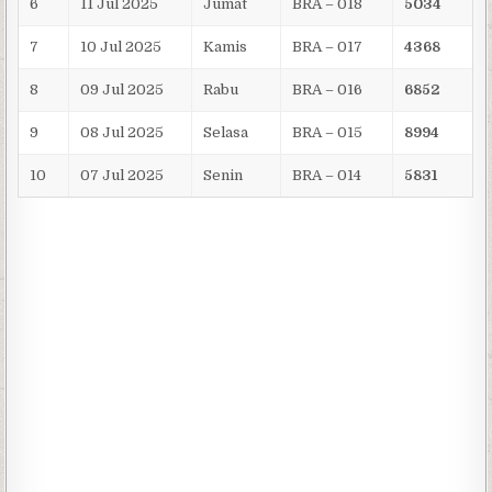
6
11 Jul 2025
Jumat
BRA – 018
5034
7
10 Jul 2025
Kamis
BRA – 017
4368
8
09 Jul 2025
Rabu
BRA – 016
6852
9
08 Jul 2025
Selasa
BRA – 015
8994
10
07 Jul 2025
Senin
BRA – 014
5831