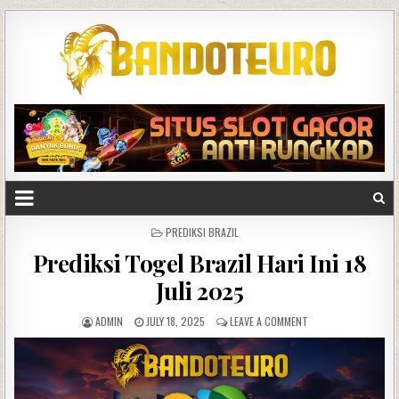
POSTED
PREDIKSI BRAZIL
IN
Prediksi Togel Brazil Hari Ini 18
Juli 2025
ADMIN
JULY 18, 2025
LEAVE A COMMENT