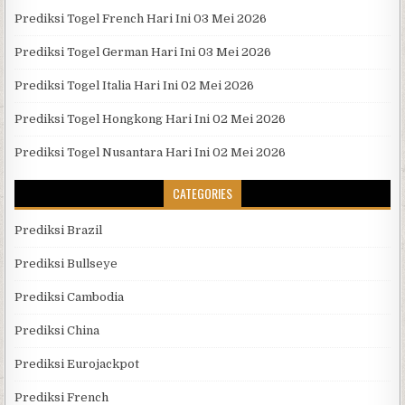
Prediksi Togel French Hari Ini 03 Mei 2026
Prediksi Togel German Hari Ini 03 Mei 2026
Prediksi Togel Italia Hari Ini 02 Mei 2026
Prediksi Togel Hongkong Hari Ini 02 Mei 2026
Prediksi Togel Nusantara Hari Ini 02 Mei 2026
CATEGORIES
Prediksi Brazil
Prediksi Bullseye
Prediksi Cambodia
Prediksi China
Prediksi Eurojackpot
Prediksi French