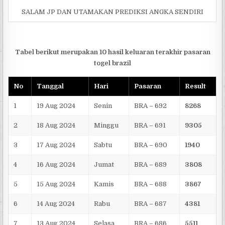
SALAM JP DAN UTAMAKAN PREDIKSI ANGKA SENDIRI
Tabel berikut merupakan 10 hasil keluaran terakhir pasaran
togel brazil
No
Tanggal
Hari
Pasaran
Result
1
19 Aug 2024
Senin
BRA – 692
8268
2
18 Aug 2024
Minggu
BRA – 691
9305
3
17 Aug 2024
Sabtu
BRA – 690
1940
4
16 Aug 2024
Jumat
BRA – 689
3808
5
15 Aug 2024
Kamis
BRA – 688
3867
6
14 Aug 2024
Rabu
BRA – 687
4381
7
13 Aug 2024
Selasa
BRA – 686
5511