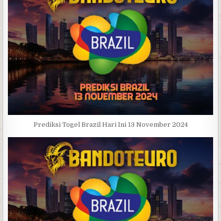
Prediksi Togel Brazil Hari Ini 13 November 2024