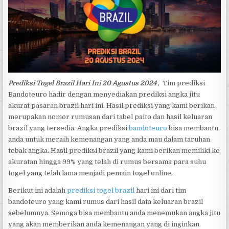
Prediksi Togel Brazil Hari Ini 20 Agustus 2024
, Tim prediksi
Bandoteuro hadir dengan menyediakan prediksi angka jitu
akurat pasaran brazil hari ini. Hasil prediksi yang kami berikan
merupakan nomor rumusan dari tabel paito dan hasil keluaran
brazil yang tersedia. Angka prediksi
bandoteuro
bisa membantu
anda untuk meraih kemenangan yang anda mau dalam taruhan
tebak angka. Hasil prediksi brazil yang kami berikan memiliki ke
akuratan hingga 99% yang telah di rumus bersama para suhu
togel yang telah lama menjadi pemain togel online.
Berikut ini adalah
prediksi togel brazil
hari ini dari tim
bandoteuro yang kami rumus dari hasil data keluaran brazil
sebelumnya. Semoga bisa membantu anda menemukan angka jitu
yang akan memberikan anda kemenangan yang di inginkan.