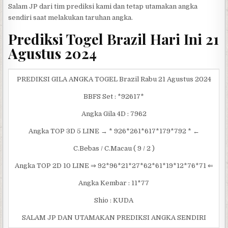
Salam JP dari tim prediksi kami dan tetap utamakan angka
sendiri saat melakukan taruhan angka.
Prediksi Togel Brazil Hari Ini 21
Agustus 2024
PREDIKSI GILA ANGKA TOGEL Brazil Rabu 21 Agustus 2024
BBFS Set : *92617*
Angka Gila 4D : 7962
Angka TOP 3D 5 LINE → * 926*261*617*179*792 * ←
C.Bebas / C.Macau ( 9 / 2 )
Angka TOP 2D 10 LINE ⇒ 92*96*21*27*62*61*19*12*76*71 ⇐
Angka Kembar : 11*77
Shio : KUDA
SALAM JP DAN UTAMAKAN PREDIKSI ANGKA SENDIRI