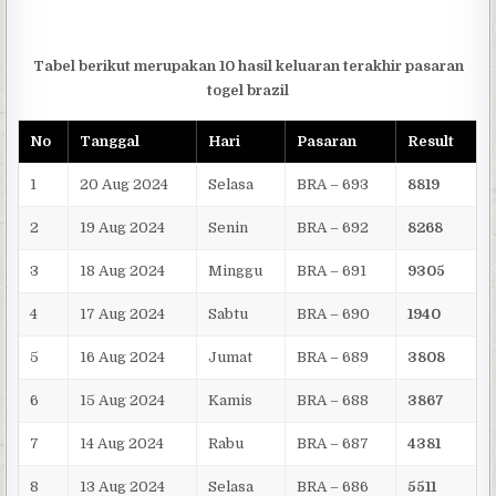
Tabel berikut merupakan 10 hasil keluaran terakhir pasaran
togel brazil
No
Tanggal
Hari
Pasaran
Result
1
20 Aug 2024
Selasa
BRA – 693
8819
2
19 Aug 2024
Senin
BRA – 692
8268
3
18 Aug 2024
Minggu
BRA – 691
9305
4
17 Aug 2024
Sabtu
BRA – 690
1940
5
16 Aug 2024
Jumat
BRA – 689
3808
6
15 Aug 2024
Kamis
BRA – 688
3867
7
14 Aug 2024
Rabu
BRA – 687
4381
8
13 Aug 2024
Selasa
BRA – 686
5511