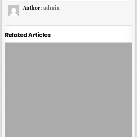
Author:
admin
Related Articles