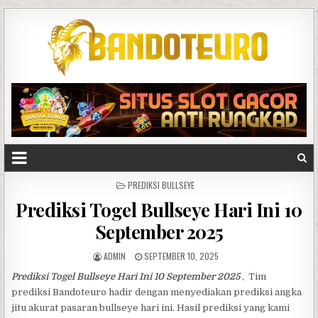
POSTED
PREDIKSI BULLSEYE
IN
Prediksi Togel Bullseye Hari Ini 10
September 2025
ADMIN
SEPTEMBER 10, 2025
Prediksi Togel Bullseye Hari Ini 10 September 2025
, Tim
prediksi Bandoteuro hadir dengan menyediakan prediksi angka
jitu akurat pasaran bullseye hari ini. Hasil prediksi yang kami