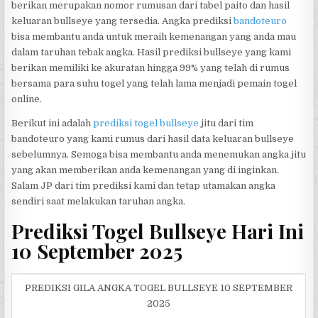
berikan merupakan nomor rumusan dari tabel paito dan hasil
keluaran bullseye yang tersedia. Angka prediksi
bandoteuro
bisa membantu anda untuk meraih kemenangan yang anda mau
dalam taruhan tebak angka. Hasil prediksi bullseye yang kami
berikan memiliki ke akuratan hingga 99% yang telah di rumus
bersama para suhu togel yang telah lama menjadi pemain togel
online.
Berikut ini adalah
prediksi togel bullseye
jitu dari tim
bandoteuro yang kami rumus dari hasil data keluaran bullseye
sebelumnya. Semoga bisa membantu anda menemukan angka jitu
yang akan memberikan anda kemenangan yang di inginkan.
Salam JP dari tim prediksi kami dan tetap utamakan angka
sendiri saat melakukan taruhan angka.
Prediksi Togel Bullseye Hari Ini
10 September 2025
PREDIKSI GILA ANGKA TOGEL BULLSEYE 10 SEPTEMBER
2025