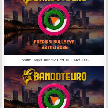
Prediksi Togel Bullseye Hari Ini 22 Mei 2025