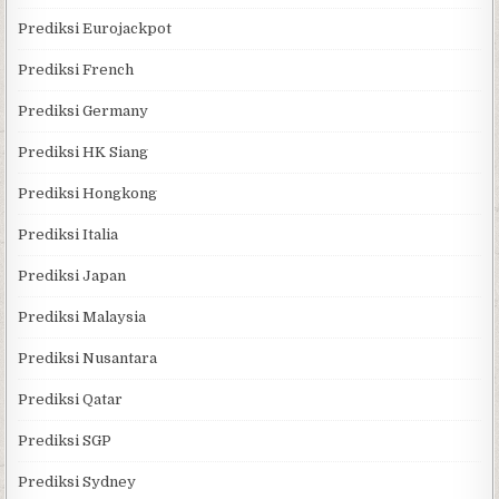
Prediksi Eurojackpot
Prediksi French
Prediksi Germany
Prediksi HK Siang
Prediksi Hongkong
Prediksi Italia
Prediksi Japan
Prediksi Malaysia
Prediksi Nusantara
Prediksi Qatar
Prediksi SGP
Prediksi Sydney