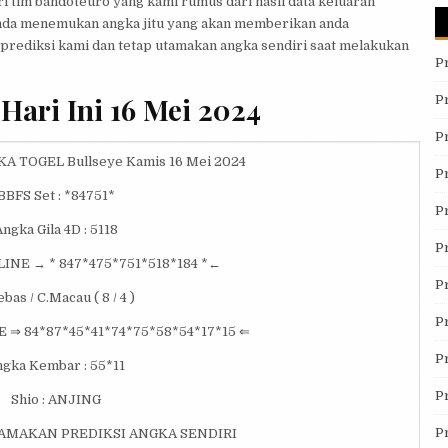
ari tim bandoteuro yang kami rumus dari hasil data keluaran
nda menemukan angka jitu yang akan memberikan anda
 prediksi kami dan tetap utamakan angka sendiri saat melakukan
P
 Hari Ini 16 Mei 2024
P
P
A TOGEL Bullseye Kamis 16 Mei 2024
P
BBFS Set : *84751*
P
ngka Gila 4D : 5118
P
LINE → * 847*475*751*518*184
*←
P
bas / C.Macau ( 8 / 4 )
P
E ⇒ 84*87*45*41*74*75*58*54*17*15 ⇐
P
gka Kembar : 55*11
Pr
Shio : ANJING
P
AMAKAN PREDIKSI ANGKA SENDIRI