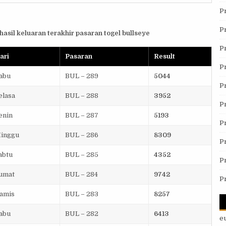
P
P
asil keluaran terakhir pasaran togel bullseye
P
ari
Pasaran
Result
P
abu
BUL – 289
5044
P
elasa
BUL – 288
3952
P
enin
BUL – 287
5193
P
inggu
BUL – 286
8309
P
abtu
BUL – 285
4352
P
umat
BUL – 284
9742
P
amis
BUL – 283
8257
abu
BUL – 282
6413
e