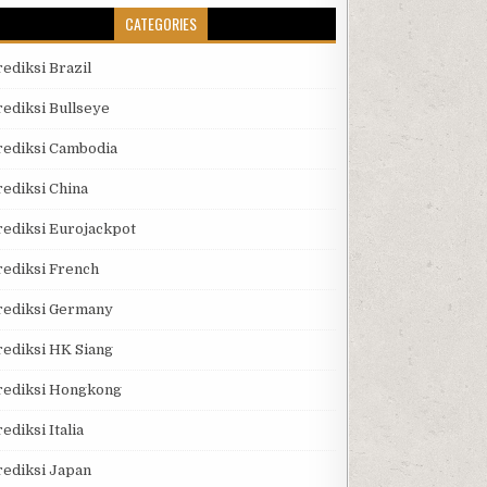
CATEGORIES
rediksi Brazil
rediksi Bullseye
rediksi Cambodia
rediksi China
rediksi Eurojackpot
rediksi French
rediksi Germany
rediksi HK Siang
rediksi Hongkong
ediksi Italia
rediksi Japan