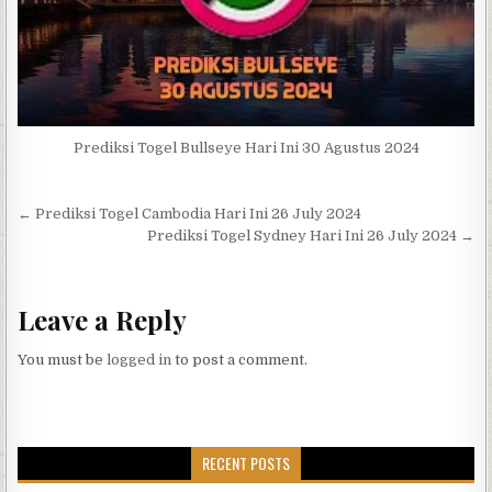
Prediksi Togel Bullseye Hari Ini 30 Agustus 2024
Post
← Prediksi Togel Cambodia Hari Ini 26 July 2024
navigation
Prediksi Togel Sydney Hari Ini 26 July 2024 →
Leave a Reply
You must be
logged in
to post a comment.
RECENT POSTS