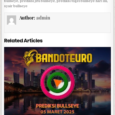
bullseye
,
prediksi jitu bullseye
,
prediksi togel bullseye hari ini
,
syair bullseye
Author:
admin
Related Articles