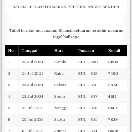
SALAM JP DAN UTAMAKAN PREDIKSI ANGKA SENDIRI
Tabel berikut merupakan 10 hasil keluaran terakhir pasaran
togel bullseye
No
Tanggal
Hari
Pasaran
Result
1
25 Jul 2024
Kamis
BUL – 360
3603
2
24 Jul 2024
Rabu
BUL – 359
7590
3
23 Jul 2024
Selasa
BUL – 358
5874
4
22 Jul 2024
Senin
BUL – 357
4614
5
21 Jul 2024
Minggu
BUL – 356
6149
6
20 Jul 2024
Sabtu
BUL – 355
7829
7
19 Jul 2024
Jumat
BUL – 354
0436