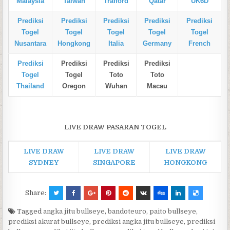
Malaysia
Taiwan
Trafford
Qatar
UK6D
Prediksi
Prediksi
Prediksi
Prediksi
Prediksi
Togel
Togel
Togel
Togel
Togel
Nusantara
Hongkong
Italia
Germany
French
Prediksi
Prediksi
Prediksi
Prediksi
Togel
Togel
Toto
Toto
Thailand
Oregon
Wuhan
Macau
LIVE DRAW PASARAN TOGEL
LIVE DRAW
LIVE DRAW
LIVE DRAW
SYDNEY
SINGAPORE
HONGKONG
Share:
Tagged
angka jitu bullseye
,
bandoteuro
,
paito bullseye
,
prediksi akurat bullseye
,
prediksi angka jitu bullseye
,
prediksi