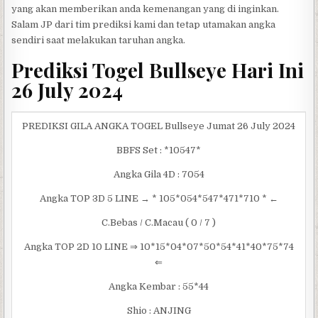
yang akan memberikan anda kemenangan yang di inginkan.
Salam JP dari tim prediksi kami dan tetap utamakan angka
sendiri saat melakukan taruhan angka.
Prediksi Togel Bullseye Hari Ini
26 July 2024
PREDIKSI GILA ANGKA TOGEL Bullseye Jumat 26 July 2024
BBFS Set : *10547*
Angka Gila 4D : 7054
Angka TOP 3D 5 LINE → * 105*054*547*471*710
* ←
C.Bebas / C.Macau ( 0 / 7 )
Angka TOP 2D 10 LINE ⇒ 10*15*04*07*50*54*41*40*75*74
⇐
Angka Kembar : 55*44
Shio : ANJING