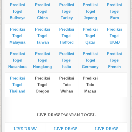
Prediksi
Prediksi
Prediksi
Prediksi
Prediksi
Togel
Togel
Togel
Togel
Togel
Bullseye
China
Turkey
Jepang
Euro
Prediksi
Prediksi
Prediksi
Prediksi
Prediksi
Togel
Togel
Togel
Togel
Togel
Malaysia
Taiwan
Trafford
Qatar
UK6D
Prediksi
Prediksi
Prediksi
Prediksi
Prediksi
Togel
Togel
Togel
Togel
Togel
Nusantara
Hongkong
Italia
Germany
French
Prediksi
Prediksi
Prediksi
Prediksi
Togel
Togel
Toto
Toto
Thailand
Oregon
Wuhan
Macau
LIVE DRAW PASARAN TOGEL
LIVE DRAW
LIVE DRAW
LIVE DRAW