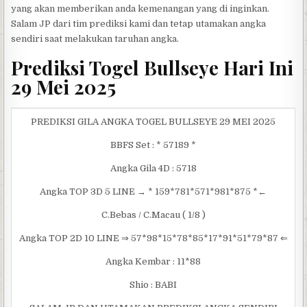
yang akan memberikan anda kemenangan yang di inginkan.
Salam JP dari tim prediksi kami dan tetap utamakan angka
sendiri saat melakukan taruhan angka.
Prediksi Togel Bullseye Hari Ini
29 Mei 2025
PREDIKSI GILA ANGKA TOGEL BULLSEYE 29 MEI 2025
BBFS Set : * 57189 *
Angka Gila 4D : 5718
Angka TOP 3D 5 LINE → * 159*781*571*981*875 *←
C.Bebas / C.Macau ( 1/8 )
Angka TOP 2D 10 LINE ⇒ 57*98*15*78*85*17*91*51*79*87
⇐
Angka Kembar : 11*88
Shio : BABI