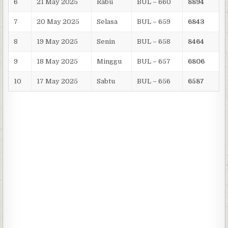
6
21 May 2025
Rabu
BUL – 660
8894
7
20 May 2025
Selasa
BUL – 659
6843
8
19 May 2025
Senin
BUL – 658
8464
9
18 May 2025
Minggu
BUL – 657
6806
10
17 May 2025
Sabtu
BUL – 656
6587