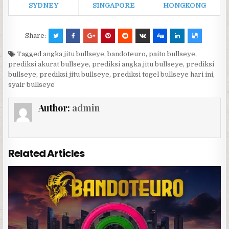
SYDNEY
SINGAPORE
HONGKONG
Share:
Tagged
angka jitu bullseye
,
bandoteuro
,
paito bullseye
,
prediksi akurat bullseye
,
prediksi angka jitu bullseye
,
prediksi
bullseye
,
prediksi jitu bullseye
,
prediksi togel bullseye hari ini
,
syair bullseye
Author:
admin
Related Articles