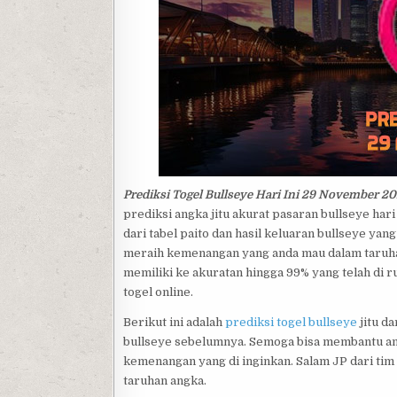
Prediksi Togel Bullseye Hari Ini 29 November 2
prediksi angka jitu akurat pasaran bullseye ha
dari tabel paito dan hasil keluaran bullseye yan
meraih kemenangan yang anda mau dalam taruhan
memiliki ke akuratan hingga 99% yang telah di 
togel online.
Berikut ini adalah
prediksi togel bullseye
jitu d
bullseye sebelumnya. Semoga bisa membantu a
kemenangan yang di inginkan. Salam JP dari tim
taruhan angka.