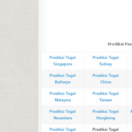
Prediksi Pas
Prediksi Togel
Prediksi Togel
Singapore
Sidney
Prediksi Togel
Prediksi Togel
Bullseye
China
Prediksi Togel
Prediksi Togel
Malaysia
Taiwan
Prediksi Togel
Prediksi Togel
Nusantara
Hongkong
Prediksi Togel
Prediksi Togel