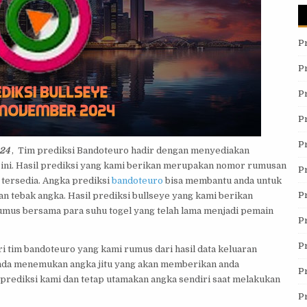
P
P
P
P
P
024
, Tim prediksi Bandoteuro hadir dengan menyediakan
ri ini. Hasil prediksi yang kami berikan merupakan nomor rumusan
P
g tersedia. Angka prediksi
bandoteuro
bisa membantu anda untuk
P
 tebak angka. Hasil prediksi bullseye yang kami berikan
rumus bersama para suhu togel yang telah lama menjadi pemain
P
P
ari tim bandoteuro yang kami rumus dari hasil data keluaran
nda menemukan angka jitu yang akan memberikan anda
Pr
 prediksi kami dan tetap utamakan angka sendiri saat melakukan
P