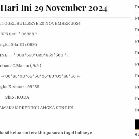
 Hari Ini 29 November 2024
P
P
A TOGEL BULLSEYE 29 NOVEMBER 2024
P
BFS Set : * 06958 *
P
ngka Gila 4D : 0695
P
LINE → * 908*659*069*859*560 *←
P
ebas / C.Macau ( 9/5 )
P
E ⇒ 06*85*90*65*50*96*89*09*68*56
⇐
gka Kembar : 99*55
P
Shio : KUDA
P
AMAKAN PREDIKSI ANGKA SENDIRI
P
asil keluaran terakhir pasaran togel bullseye
e