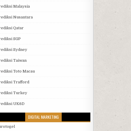
rediksi Malaysia
rediksi Nusantara
rediksi Qatar
rediksi SGP
rediksi Sydney
rediksi Taiwan
rediksi Toto Macau
rediksi Trafford
rediksi Turkey
rediksi UK6D
DIGITAL MARKETING
urotogel