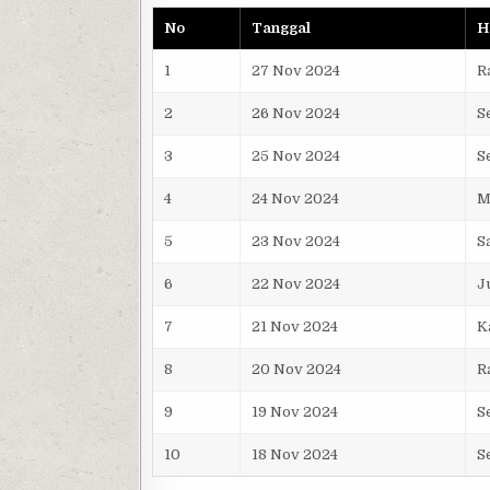
No
Tanggal
H
1
27 Nov 2024
R
2
26 Nov 2024
S
3
25 Nov 2024
S
4
24 Nov 2024
M
5
23 Nov 2024
S
6
22 Nov 2024
J
7
21 Nov 2024
K
8
20 Nov 2024
R
9
19 Nov 2024
S
10
18 Nov 2024
S