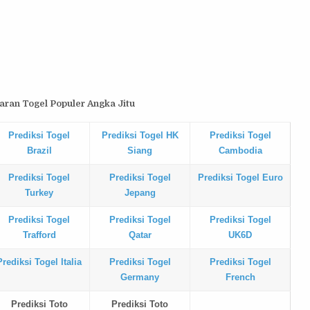
aran Togel Populer Angka Jitu
Prediksi Togel
Prediksi Togel HK
Prediksi Togel
Brazil
Siang
Cambodia
Prediksi Togel
Prediksi Togel
Prediksi Togel Euro
Turkey
Jepang
Prediksi Togel
Prediksi Togel
Prediksi Togel
Trafford
Qatar
UK6D
Prediksi Togel Italia
Prediksi Togel
Prediksi Togel
Germany
French
Prediksi Toto
Prediksi Toto