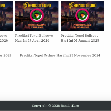
lseye
Prediksi Togel Bullseye
Prediksi Togel Bullseye
 2026
Hari Ini 17 April 2026
Hari Ini 01 Januari 2025
er 2024
Prediksi Togel Sydney Hari Ini 29 November 2024 →
Copyright © 2026 BandotEuro