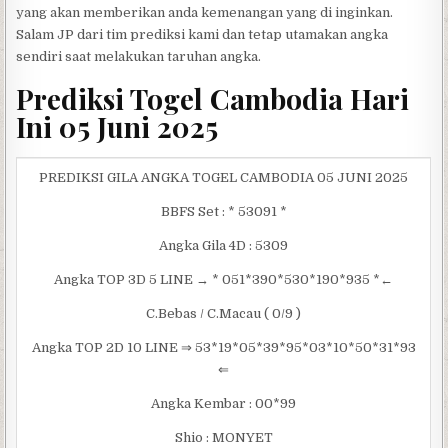
yang akan memberikan anda kemenangan yang di inginkan.
Salam JP dari tim prediksi kami dan tetap utamakan angka
sendiri saat melakukan taruhan angka.
Prediksi Togel Cambodia Hari
Ini 05 Juni 2025
PREDIKSI GILA ANGKA TOGEL CAMBODIA 05 JUNI 2025
BBFS Set : * 53091 *
Angka Gila 4D : 5309
Angka TOP 3D 5 LINE → * 051*390*530*190*935 *←
C.Bebas / C.Macau ( 0/9 )
Angka TOP 2D 10 LINE ⇒ 53*19*05*39*95*03*10*50*31*93
⇐
Angka Kembar : 00*99
Shio : MONYET