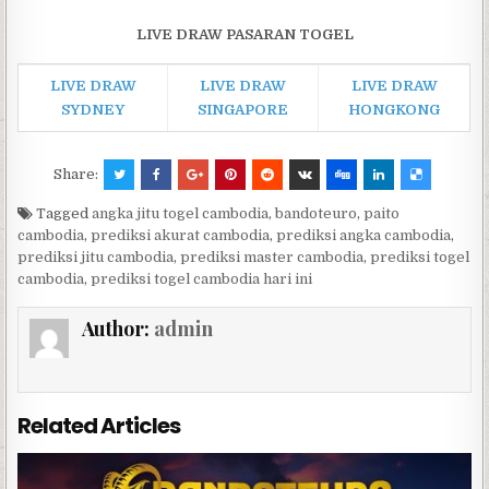
LIVE DRAW PASARAN TOGEL
LIVE DRAW
LIVE DRAW
LIVE DRAW
SYDNEY
SINGAPORE
HONGKONG
Share:
Tagged
angka jitu togel cambodia
,
bandoteuro
,
paito
cambodia
,
prediksi akurat cambodia
,
prediksi angka cambodia
,
prediksi jitu cambodia
,
prediksi master cambodia
,
prediksi togel
cambodia
,
prediksi togel cambodia hari ini
Author:
admin
Related Articles