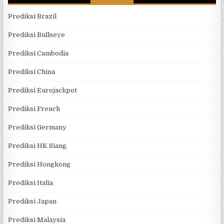
Prediksi Brazil
Prediksi Bullseye
Prediksi Cambodia
Prediksi China
Prediksi Eurojackpot
Prediksi French
Prediksi Germany
Prediksi HK Siang
Prediksi Hongkong
Prediksi Italia
Prediksi Japan
Prediksi Malaysia