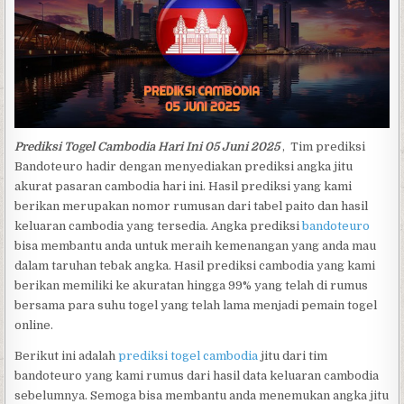
Prediksi Togel Cambodia Hari Ini 05 Juni 2025
, Tim prediksi
Bandoteuro hadir dengan menyediakan prediksi angka jitu
akurat pasaran cambodia hari ini. Hasil prediksi yang kami
berikan merupakan nomor rumusan dari tabel paito dan hasil
keluaran cambodia yang tersedia. Angka prediksi
bandoteuro
bisa membantu anda untuk meraih kemenangan yang anda mau
dalam taruhan tebak angka. Hasil prediksi cambodia yang kami
berikan memiliki ke akuratan hingga 99% yang telah di rumus
bersama para suhu togel yang telah lama menjadi pemain togel
online.
Berikut ini adalah
prediksi togel cambodia
jitu dari tim
bandoteuro yang kami rumus dari hasil data keluaran cambodia
sebelumnya. Semoga bisa membantu anda menemukan angka jitu