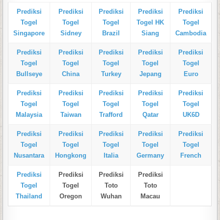
Prediksi
Prediksi
Prediksi
Prediksi
Prediksi
Togel
Togel
Togel
Togel HK
Togel
Singapore
Sidney
Brazil
Siang
Cambodia
Prediksi
Prediksi
Prediksi
Prediksi
Prediksi
Togel
Togel
Togel
Togel
Togel
Bullseye
China
Turkey
Jepang
Euro
Prediksi
Prediksi
Prediksi
Prediksi
Prediksi
Togel
Togel
Togel
Togel
Togel
Malaysia
Taiwan
Trafford
Qatar
UK6D
Prediksi
Prediksi
Prediksi
Prediksi
Prediksi
Togel
Togel
Togel
Togel
Togel
Nusantara
Hongkong
Italia
Germany
French
Prediksi
Prediksi
Prediksi
Prediksi
Togel
Togel
Toto
Toto
Thailand
Oregon
Wuhan
Macau