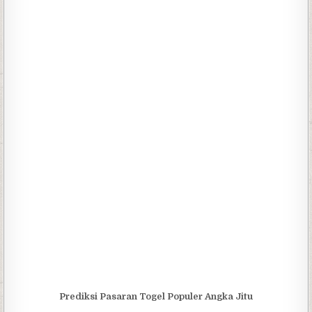
Prediksi Pasaran Togel Populer Angka Jitu