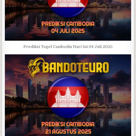
Prediksi Togel Cambodia Hari Ini 04 Juli 2025