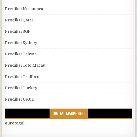
Prediksi Nusantara
Prediksi Qatar
Prediksi SGP
Prediksi Sydney
Prediksi Taiwan
Prediksi Toto Macau
Prediksi Trafford
Prediksi Turkey
Prediksi UK6D
DIGITAL MARKETING
eurotogel