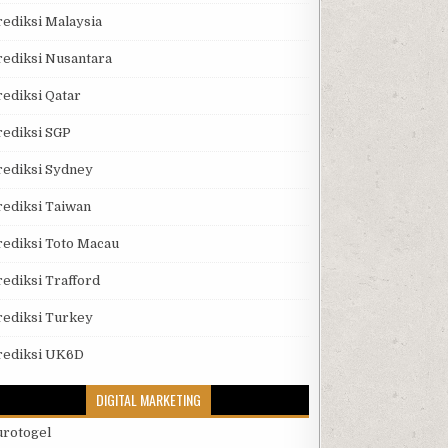
rediksi Malaysia
rediksi Nusantara
rediksi Qatar
rediksi SGP
rediksi Sydney
rediksi Taiwan
rediksi Toto Macau
rediksi Trafford
rediksi Turkey
rediksi UK6D
DIGITAL MARKETING
urotogel