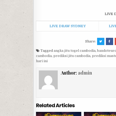
LIVE 
LIVE DRAW SYDNEY
LIV
Share:
Tagged
angka jitu togel cambodia
,
bandoteur
cambodia
,
prediksi jitu cambodia
,
prediksi mast
hari ini
Author:
admin
Related Articles