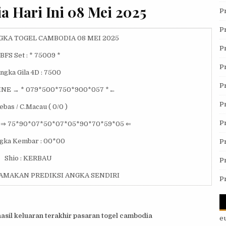
a Hari Ini 08 Mei 2025
P
P
NGKA TOGEL CAMBODIA 08 MEI 2025
P
BFS Set : * 75009 *
P
ngka Gila 4D : 7500
P
LINE → * 079*500*750*900*057 *←
P
ebas / C.Macau ( 0/0 )
P
E ⇒ 75*90*07*50*07*05*90*70*59*05
⇐
gka Kembar : 00*00
P
Shio : KERBAU
P
AMAKAN PREDIKSI ANGKA SENDIRI
P
asil keluaran terakhir pasaran togel cambodia
e