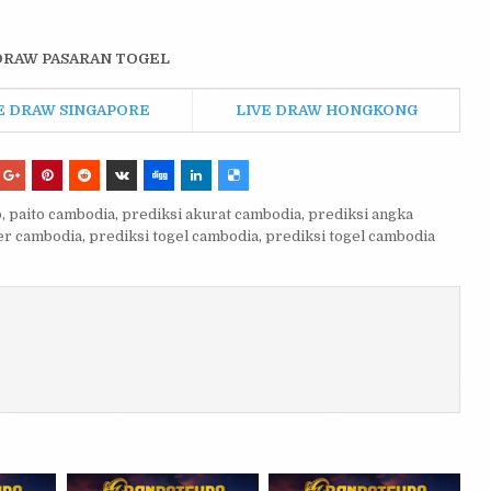
DRAW PASARAN TOGEL
E DRAW SINGAPORE
LIVE DRAW HONGKONG
o
,
paito cambodia
,
prediksi akurat cambodia
,
prediksi angka
er cambodia
,
prediksi togel cambodia
,
prediksi togel cambodia