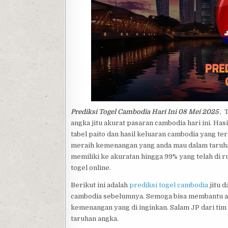
Prediksi Togel Cambodia Hari Ini 08 Mei 2025
, 
angka jitu akurat pasaran cambodia hari ini. H
tabel paito dan hasil keluaran cambodia yang te
meraih kemenangan yang anda mau dalam taruhan
memiliki ke akuratan hingga 99% yang telah di 
togel online.
Berikut ini adalah
prediksi togel cambodia
jitu d
cambodia sebelumnya. Semoga bisa membantu a
kemenangan yang di inginkan. Salam JP dari tim
taruhan angka.