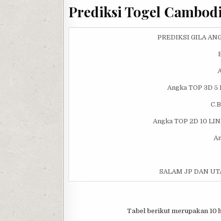
Prediksi Togel Cambodia
PREDIKSI GILA AN
B
A
Angka TOP 3D 5 
C.B
Angka TOP 2D 10 LIN
An
SALAM JP DAN UT
Tabel berikut merupakan 10 h