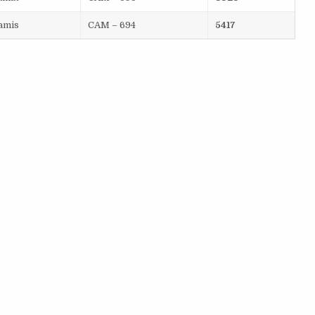
amis
CAM – 694
5417