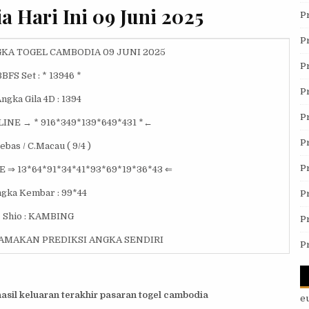
 Hari Ini 09 Juni 2025
P
P
GKA TOGEL CAMBODIA 09 JUNI 2025
P
BFS Set : * 13946 *
P
ngka Gila 4D : 1394
P
LINE → * 916*349*139*649*431 *←
P
ebas / C.Macau ( 9/4 )
P
E ⇒ 13*64*91*34*41*93*69*19*36*43
⇐
gka Kembar : 99*44
P
Shio : KAMBING
P
AMAKAN PREDIKSI ANGKA SENDIRI
P
asil keluaran terakhir pasaran togel cambodia
e