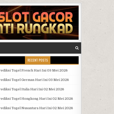
RECENT POSTS
rediksi Togel French Hari Ini 03 Mei 2026
rediksi Togel German Hari Ini 03 Mei 2026
ediksi Togel Italia Hari Ini 02 Mei 2026
rediksi Togel Hongkong Hari Ini 02 Mei 2026
rediksi Togel Nusantara Hari Ini 02 Mei 2026