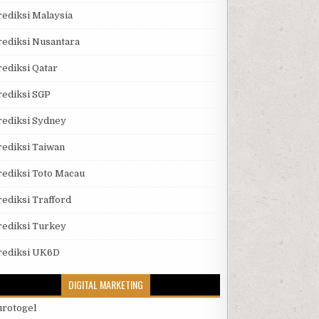
rediksi Malaysia
rediksi Nusantara
rediksi Qatar
rediksi SGP
rediksi Sydney
rediksi Taiwan
rediksi Toto Macau
rediksi Trafford
rediksi Turkey
rediksi UK6D
DIGITAL MARKETING
urotogel