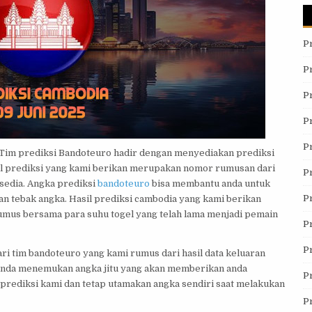
P
P
P
P
P
 Tim prediksi Bandoteuro hadir dengan menyediakan prediksi
asil prediksi yang kami berikan merupakan nomor rumusan dari
P
rsedia. Angka prediksi
bandoteuro
bisa membantu anda untuk
P
 tebak angka. Hasil prediksi cambodia yang kami berikan
rumus bersama para suhu togel yang telah lama menjadi pemain
P
P
ari tim bandoteuro yang kami rumus dari hasil data keluaran
nda menemukan angka jitu yang akan memberikan anda
Pr
 prediksi kami dan tetap utamakan angka sendiri saat melakukan
P