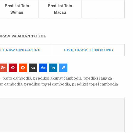
Prediksi Toto
Prediksi Toto
Wuhan
Macau
DRAW PASARAN TOGEL
E DRAW SINGAPORE
LIVE DRAW HONGKONG
o
,
paito cambodia
,
prediksi akurat cambodia
,
prediksi angka
er cambodia
,
prediksi togel cambodia
,
prediksi togel cambodia