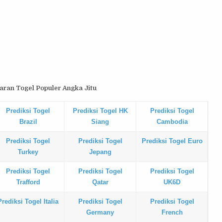
aran Togel Populer Angka Jitu
Prediksi Togel
Prediksi Togel HK
Prediksi Togel
Brazil
Siang
Cambodia
Prediksi Togel
Prediksi Togel
Prediksi Togel Euro
Turkey
Jepang
Prediksi Togel
Prediksi Togel
Prediksi Togel
Trafford
Qatar
UK6D
Prediksi Togel Italia
Prediksi Togel
Prediksi Togel
Germany
French