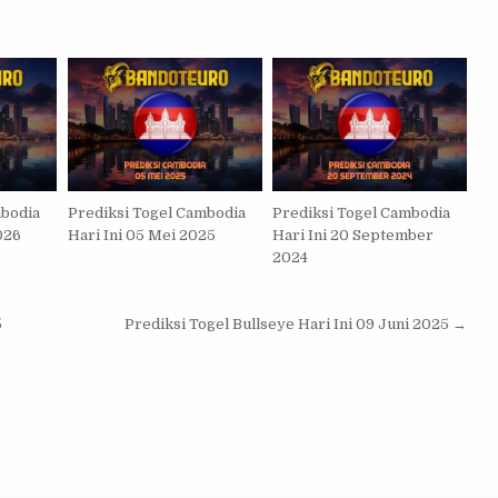
mbodia
Prediksi Togel Cambodia
Prediksi Togel Cambodia
026
Hari Ini 05 Mei 2025
Hari Ini 20 September
2024
5
Prediksi Togel Bullseye Hari Ini 09 Juni 2025 →