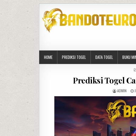
HOME
PREDIKSI TOGEL
DATA TOGEL
BUKU MI
Prediksi Togel Ca
ADMIN
J