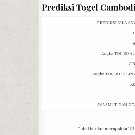
Prediksi Togel Cambodia
PREDIKSI GILA AN
B
A
Angka TOP 3D 5 
C.B
Angka TOP 2D 10 LIN
An
SALAM JP DAN UT
Tabel berikut merupakan 10 h