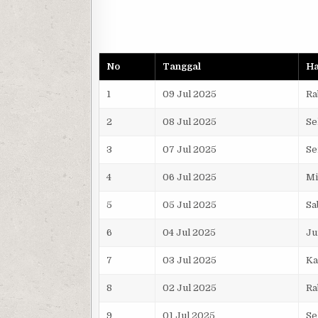
No
Tanggal
Ha
1
09 Jul 2025
Ra
2
08 Jul 2025
Se
3
07 Jul 2025
Se
4
06 Jul 2025
Mi
5
05 Jul 2025
Sa
6
04 Jul 2025
Ju
7
03 Jul 2025
Ka
8
02 Jul 2025
Ra
9
01 Jul 2025
Se