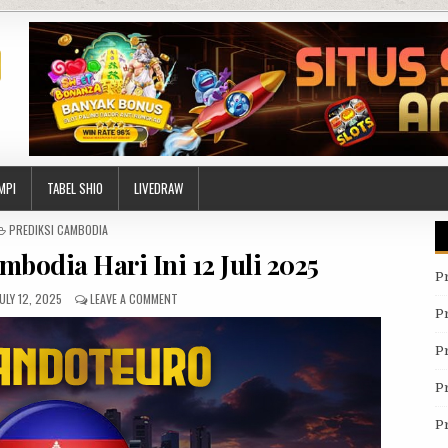
MPI
TABEL SHIO
LIVEDRAW
POSTED
PREDIKSI CAMBODIA
IN
mbodia Hari Ini 12 Juli 2025
P
ULY 12, 2025
LEAVE A COMMENT
P
Pr
P
P