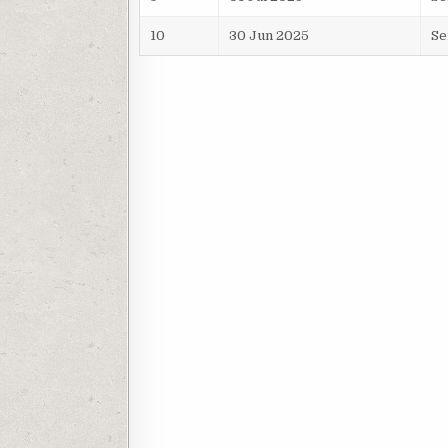
10
30 Jun 2025
Se