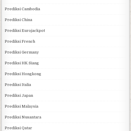
Prediksi Cambodia
Prediksi China
Prediksi Eurojackpot
Prediksi French
Prediksi Germany
Prediksi HK Siang
Prediksi Hongkong
Prediksi Italia
Prediksi Japan
Prediksi Malaysia
Prediksi Nusantara
Prediksi Qatar