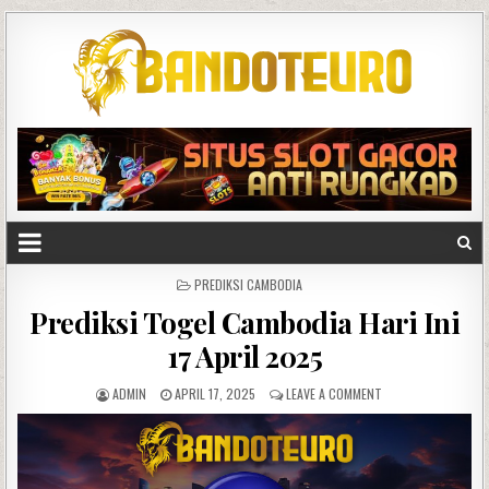
POSTED
PREDIKSI CAMBODIA
IN
Prediksi Togel Cambodia Hari Ini
17 April 2025
ADMIN
APRIL 17, 2025
LEAVE A COMMENT