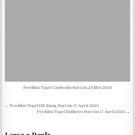
Prediksi Togel Cambodia Hari Ini 23 Mei 2024
Post
← Prediksi Togel HK Siang Hari Ini 17 April 2025
navigation
Prediksi Togel Bullseye Hari Ini 17 April 2025 →
Leave a Reply