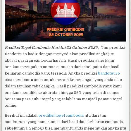
Prediksi Togel Cambodia Hari Ini 22 Oktober 2025
, Tim prediksi
Bandoteuro hadir dengan menyediakan prediksi angka jitu
akurat pasaran cambodia hari ini. Hasil prediksi yang kami
berikan merupakan nomor rumusan dari tabel paito dan hasil
keluaran cambodia yang tersedia. Angka prediksi
bandoteuro
bisa membantu anda untuk meraih kemenangan yang anda mau
dalam taruhan tebak angka. Hasil prediksi cambodia yang kami
berikan memiliki ke akuratan hingga 99% yang telah di rumus
bersama para suhu togel yang telah lama menjadi pemain togel
online.
Berikut ini adalah
prediksi togel cambodia
jitu dari tim
bandoteuro yang kami rumus dari hasil data keluaran cambodia
sebelumnya. Semoga bisa membantu anda menemukan angka jitu