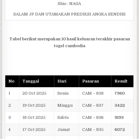
Shio : NAGA
SALAM JP DAN UTAMAKAN PREDIKSI ANGKA SENDIRI
Tabel berikut merupakan 10 hasil keluaran terakhir pasaran
togel cambodia
No
Tanggal
Hari
Pasaran
Result
1
20 Oct 2025
Senin
CAM – 838
7960
2
19 Oct 2025
Minggu
CAM – 837
3422
3
18 Oct 2025
Sabtu
CAM – 836
9193
4
17 Oct 2025
Jumat
CAM – 835
6072