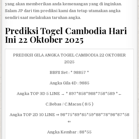
yang akan memberikan anda kemenangan yang di inginkan.
Salam JP dari tim prediksi kami dan tetap utamakan angka
sendiri saat melakukan taruhan angka.
Prediksi Togel Cambodia Hari
Ini 22 Oktober 2025
PREDIKSI GILA ANGKA TOGEL CAMBODIA 22 OKTOBER
2025
BBFS Set : * 98857 *
Angka Gila 4D : 9885
Angka TOP 3D 5 LINE → * 897*858*988*758*589 *←
C.Bebas / C.Macau ( 8/5 )
Angka TOP 2D 10 LINE ⇒ 98*75*89*85*59*88*78*98*87*58
⇐
Angka Kembar : 88*55