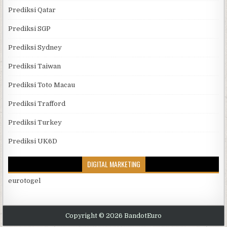
Prediksi Qatar
Prediksi SGP
Prediksi Sydney
Prediksi Taiwan
Prediksi Toto Macau
Prediksi Trafford
Prediksi Turkey
Prediksi UK6D
DIGITAL MARKETING
eurotogel
Copyright © 2026 BandotEuro