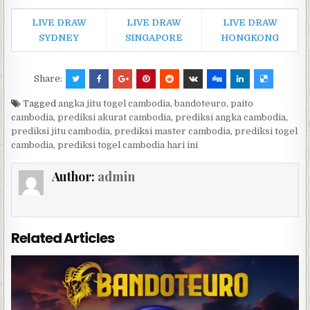
LIVE DRAW
LIVE DRAW
LIVE DRAW
SYDNEY
SINGAPORE
HONGKONG
Share:
Tagged
angka jitu togel cambodia
,
bandoteuro
,
paito
cambodia
,
prediksi akurat cambodia
,
prediksi angka cambodia
,
prediksi jitu cambodia
,
prediksi master cambodia
,
prediksi togel
cambodia
,
prediksi togel cambodia hari ini
Author:
admin
Related Articles