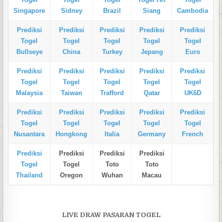
Singapore
Sidney
Brazil
Siang
Cambodia
Prediksi
Prediksi
Prediksi
Prediksi
Prediksi
Togel
Togel
Togel
Togel
Togel
Bullseye
China
Turkey
Jepang
Euro
Prediksi
Prediksi
Prediksi
Prediksi
Prediksi
Togel
Togel
Togel
Togel
Togel
Malaysia
Taiwan
Trafford
Qatar
UK6D
Prediksi
Prediksi
Prediksi
Prediksi
Prediksi
Togel
Togel
Togel
Togel
Togel
Nusantara
Hongkong
Italia
Germany
French
Prediksi
Prediksi
Prediksi
Prediksi
Togel
Togel
Toto
Toto
Thailand
Oregon
Wuhan
Macau
LIVE DRAW PASARAN TOGEL