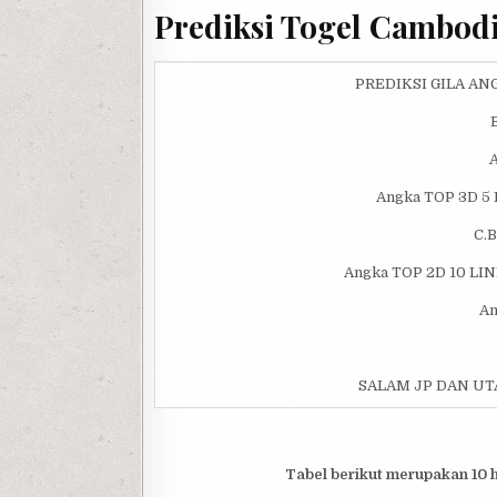
Prediksi Togel Cambodia
PREDIKSI GILA AN
B
A
Angka TOP 3D 5 
C.B
Angka TOP 2D 10 LIN
An
SALAM JP DAN UT
Tabel berikut merupakan 10 h