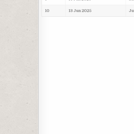
10
13 Jun 2025
Ju