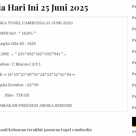
 Hari Ini 25 Juni 2025
P
P
GKA TOGEL CAMBODIA 25 JUNI 2025
P
BFS Set : * 14295 *
P
ngka Gila 4D : 1429
P
LINE → * 215*492*142*592*941 *←
P
ebas / C.Macau ( 2/9 )
P
E ⇒ 14*59*21*49*91*24*52*12*45*94
⇐
gka Kembar : 22*99
P
Shio : TIKUS
P
AMAKAN PREDIKSI ANGKA SENDIRI
P
asil keluaran terakhir pasaran togel cambodia
e