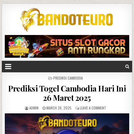
POSTED
PREDIKSI CAMBODIA
IN
Prediksi Togel Cambodia Hari Ini
26 Maret 2025
ADMIN
MARCH 26, 2025
LEAVE A COMMENT