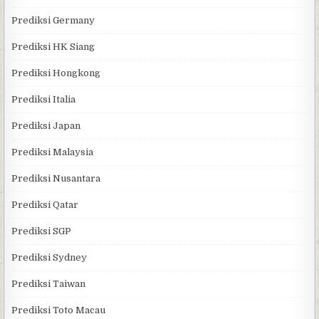
Prediksi Germany
Prediksi HK Siang
Prediksi Hongkong
Prediksi Italia
Prediksi Japan
Prediksi Malaysia
Prediksi Nusantara
Prediksi Qatar
Prediksi SGP
Prediksi Sydney
Prediksi Taiwan
Prediksi Toto Macau