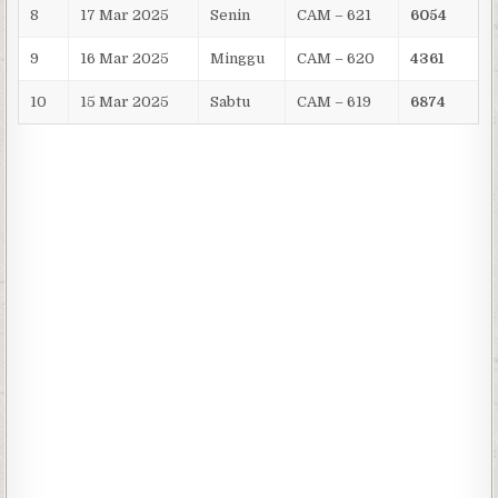
8
17 Mar 2025
Senin
CAM – 621
6054
9
16 Mar 2025
Minggu
CAM – 620
4361
10
15 Mar 2025
Sabtu
CAM – 619
6874