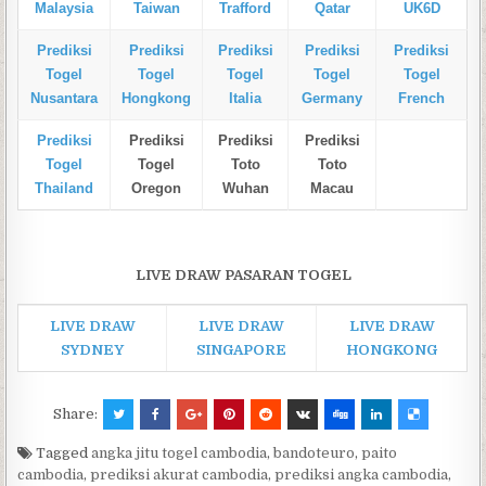
Malaysia
Taiwan
Trafford
Qatar
UK6D
Prediksi
Prediksi
Prediksi
Prediksi
Prediksi
Togel
Togel
Togel
Togel
Togel
Nusantara
Hongkong
Italia
Germany
French
Prediksi
Prediksi
Prediksi
Prediksi
Togel
Togel
Toto
Toto
Thailand
Oregon
Wuhan
Macau
LIVE DRAW PASARAN TOGEL
LIVE DRAW
LIVE DRAW
LIVE DRAW
SYDNEY
SINGAPORE
HONGKONG
Share:
Tagged
angka jitu togel cambodia
,
bandoteuro
,
paito
cambodia
,
prediksi akurat cambodia
,
prediksi angka cambodia
,