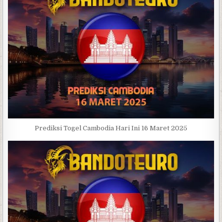
Prediksi Togel Cambodia Hari Ini 16 Maret 2025