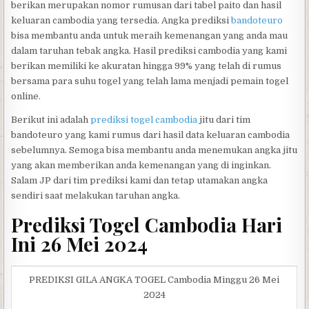
berikan merupakan nomor rumusan dari tabel paito dan hasil
keluaran cambodia yang tersedia. Angka prediksi
bandoteuro
bisa membantu anda untuk meraih kemenangan yang anda mau
dalam taruhan tebak angka. Hasil prediksi cambodia yang kami
berikan memiliki ke akuratan hingga 99% yang telah di rumus
bersama para suhu togel yang telah lama menjadi pemain togel
online.
Berikut ini adalah
prediksi togel cambodia
jitu dari tim
bandoteuro yang kami rumus dari hasil data keluaran cambodia
sebelumnya. Semoga bisa membantu anda menemukan angka jitu
yang akan memberikan anda kemenangan yang di inginkan.
Salam JP dari tim prediksi kami dan tetap utamakan angka
sendiri saat melakukan taruhan angka.
Prediksi Togel Cambodia Hari
Ini 26 Mei 2024
PREDIKSI GILA ANGKA TOGEL Cambodia Minggu 26 Mei
2024