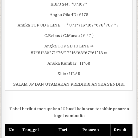
BBFS Set : *87167*
Angka Gila 4D : 6178
Angka TOP 3D 5 LINE → * 871*716*167*678*787 *←
C.Bebas / C.Macau ( 6 / 7 )
Angka TOP 2D 10 LINE ⇒
87*81*86*71*76*17*16*68*67*61*18 ⇐
Angka Kembar : 11*66
Shio : ULAR
SALAM JP DAN UTAMAKAN PREDIKSI ANGKA SENDIRI
Tabel berikut merupakan 10 hasil keluaran terakhir pasaran
togel cambodia
No
Tanggal
Hari
Pasaran
Result