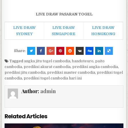
LIVE DRAW PASARAN TOGEL
LIVE DRAW
LIVE DRAW
LIVE DRAW
SYDNEY
SINGAPORE
HONGKONG
Share:
Tagged
angka jitu togel cambodia
,
bandoteuro
,
paito
cambodia
,
prediksi akurat cambodia
,
prediksi angka cambodia
,
prediksi jitu cambodia
,
prediksi master cambodia
,
prediksi togel
cambodia
,
prediksi togel cambodia hari ini
Author:
admin
Related Articles