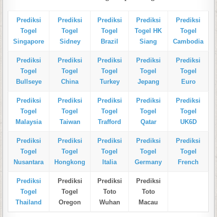
Prediksi
Prediksi
Prediksi
Prediksi
Prediksi
Togel
Togel
Togel
Togel HK
Togel
Singapore
Sidney
Brazil
Siang
Cambodia
Prediksi
Prediksi
Prediksi
Prediksi
Prediksi
Togel
Togel
Togel
Togel
Togel
Bullseye
China
Turkey
Jepang
Euro
Prediksi
Prediksi
Prediksi
Prediksi
Prediksi
Togel
Togel
Togel
Togel
Togel
Malaysia
Taiwan
Trafford
Qatar
UK6D
Prediksi
Prediksi
Prediksi
Prediksi
Prediksi
Togel
Togel
Togel
Togel
Togel
Nusantara
Hongkong
Italia
Germany
French
Prediksi
Prediksi
Prediksi
Prediksi
Togel
Togel
Toto
Toto
Thailand
Oregon
Wuhan
Macau