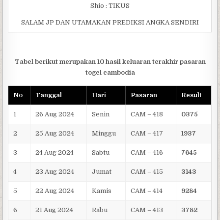
Shio : TIKUS
SALAM JP DAN UTAMAKAN PREDIKSI ANGKA SENDIRI
Tabel berikut merupakan 10 hasil keluaran terakhir pasaran
togel cambodia
No
Tanggal
Hari
Pasaran
Result
1
26 Aug 2024
Senin
CAM – 418
0375
2
25 Aug 2024
Minggu
CAM – 417
1937
3
24 Aug 2024
Sabtu
CAM – 416
7645
4
23 Aug 2024
Jumat
CAM – 415
3143
5
22 Aug 2024
Kamis
CAM – 414
9284
6
21 Aug 2024
Rabu
CAM – 413
3782