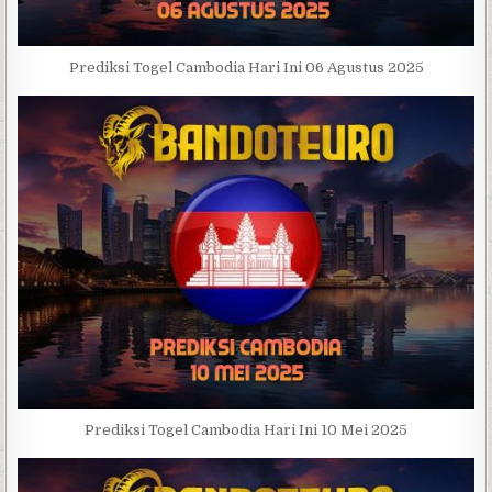
Prediksi Togel Cambodia Hari Ini 06 Agustus 2025
Prediksi Togel Cambodia Hari Ini 10 Mei 2025