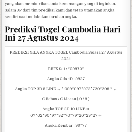
yang akan memberikan anda kemenangan yang di inginkan.
Salam JP dari tim prediksi kami dan tetap utamakan angka
sendiri saat melakukan taruhan angka.
Prediksi Togel Cambodia Hari
Ini 27 Agustus 2024
PREDIKSI GILA ANGKA TOGEL Cambodia Selasa 27 Agustus
2024
BBFS Set : *09972*
Angka Gila 4D : 9927
Angka TOP 3D 5 LINE → * 099*097*972*720*209 * ←
C.Bebas / C.Macau ( 0 / 9 )
Angka TOP 2D 10 LINE ⇒
07*02*90*97*92*70*79*20*29*27
⇐
Angka Kembar : 99*77