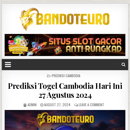
POSTED
PREDIKSI CAMBODIA
IN
Prediksi Togel Cambodia Hari Ini
27 Agustus 2024
ADMIN
AUGUST 27, 2024
LEAVE A COMMENT