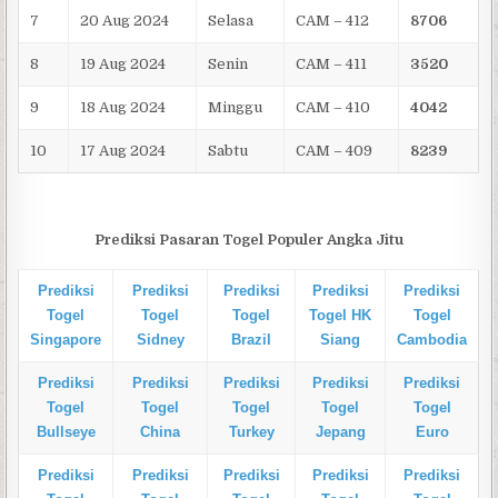
7
20 Aug 2024
Selasa
CAM – 412
8706
8
19 Aug 2024
Senin
CAM – 411
3520
9
18 Aug 2024
Minggu
CAM – 410
4042
10
17 Aug 2024
Sabtu
CAM – 409
8239
Prediksi Pasaran Togel Populer Angka Jitu
Prediksi
Prediksi
Prediksi
Prediksi
Prediksi
Togel
Togel
Togel
Togel HK
Togel
Singapore
Sidney
Brazil
Siang
Cambodia
Prediksi
Prediksi
Prediksi
Prediksi
Prediksi
Togel
Togel
Togel
Togel
Togel
Bullseye
China
Turkey
Jepang
Euro
Prediksi
Prediksi
Prediksi
Prediksi
Prediksi