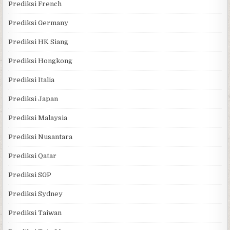
Prediksi French
Prediksi Germany
Prediksi HK Siang
Prediksi Hongkong
Prediksi Italia
Prediksi Japan
Prediksi Malaysia
Prediksi Nusantara
Prediksi Qatar
Prediksi SGP
Prediksi Sydney
Prediksi Taiwan