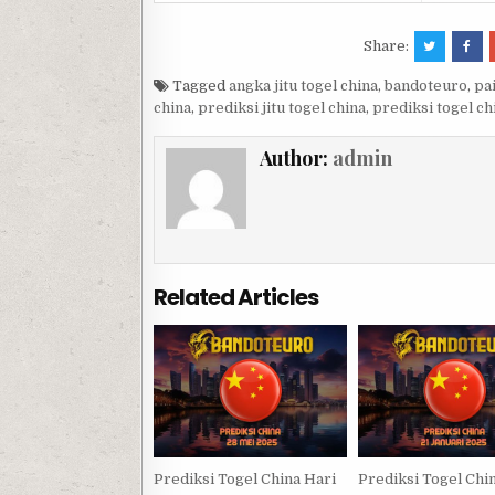
Share:
Tagged
angka jitu togel china
,
bandoteuro
,
pai
china
,
prediksi jitu togel china
,
prediksi togel ch
Author:
admin
Related Articles
Prediksi Togel China Hari
Prediksi Togel Chi