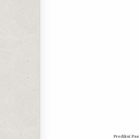
Prediksi Pas