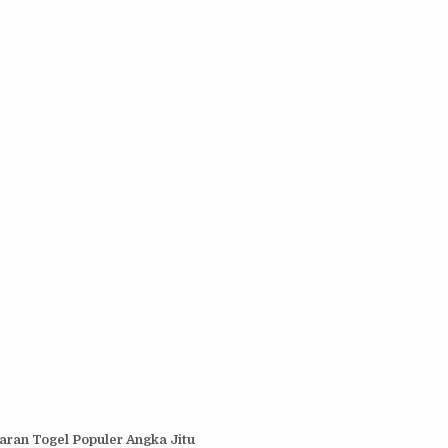
aran Togel Populer Angka Jitu