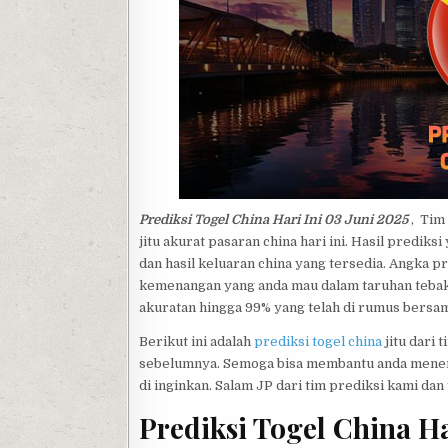
Prediksi Togel China Hari Ini 03 Juni 2025
, Tim
jitu akurat pasaran china hari ini. Hasil predi
dan hasil keluaran china yang tersedia. Angka p
kemenangan yang anda mau dalam taruhan tebak 
akuratan hingga 99% yang telah di rumus bersam
Berikut ini adalah
prediksi togel china
jitu dari 
sebelumnya. Semoga bisa membantu anda mene
di inginkan. Salam JP dari tim prediksi kami da
Prediksi Togel China Ha