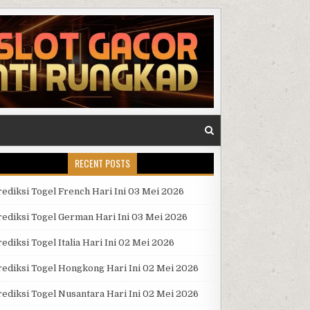
RECENT POSTS
rediksi Togel French Hari Ini 03 Mei 2026
rediksi Togel German Hari Ini 03 Mei 2026
ediksi Togel Italia Hari Ini 02 Mei 2026
rediksi Togel Hongkong Hari Ini 02 Mei 2026
rediksi Togel Nusantara Hari Ini 02 Mei 2026