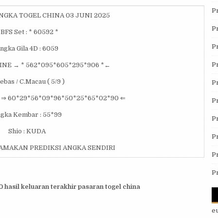
P
ANGKA TOGEL CHINA 03 JUNI 2025
P
BFS Set : * 60592 *
P
ngka Gila 4D : 6059
P
LINE → * 562*095*605*295*906 *←
ebas / C.Macau ( 5/9 )
P
E ⇒ 60*29*56*09*96*50*25*65*02*90
⇐
P
gka Kembar : 55*99
P
Shio : KUDA
P
AMAKAN PREDIKSI ANGKA SENDIRI
P
P
 hasil keluaran terakhir pasaran togel china
e