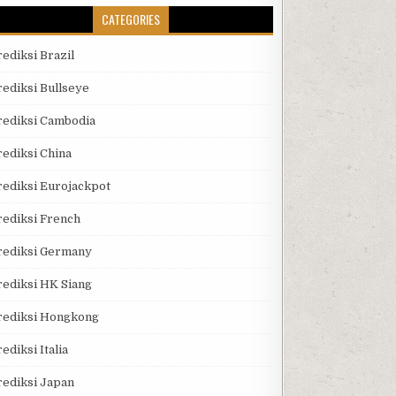
CATEGORIES
rediksi Brazil
rediksi Bullseye
rediksi Cambodia
rediksi China
rediksi Eurojackpot
rediksi French
rediksi Germany
rediksi HK Siang
rediksi Hongkong
ediksi Italia
rediksi Japan