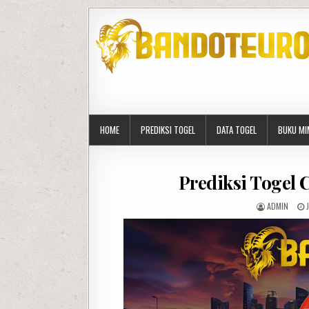
HOME
PREDIKSI TOGEL
DATA TOGEL
BUKU MI
Prediksi Togel C
ADMIN
J