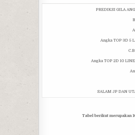
PREDIKSI GILA AN
B
A
Angka TOP 3D 5 
C.B
Angka TOP 2D 10 LIN
An
SALAM JP DAN UT
Tabel berikut merupakan 10