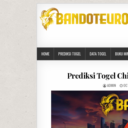
HOME
PREDIKSI TOGEL
DATA TOGEL
BUKU MI
Prediksi Togel Ch
ADMIN
OCT