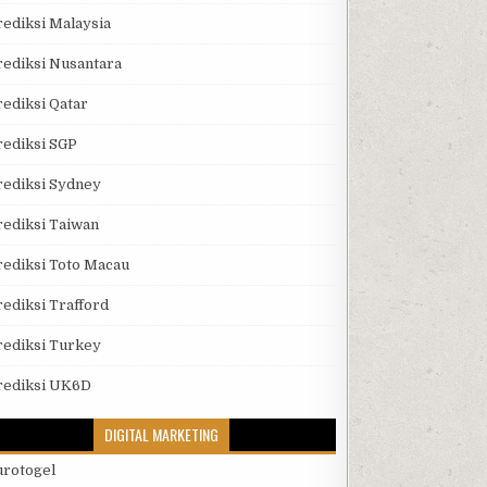
rediksi Malaysia
rediksi Nusantara
rediksi Qatar
rediksi SGP
rediksi Sydney
rediksi Taiwan
rediksi Toto Macau
rediksi Trafford
rediksi Turkey
rediksi UK6D
DIGITAL MARKETING
urotogel