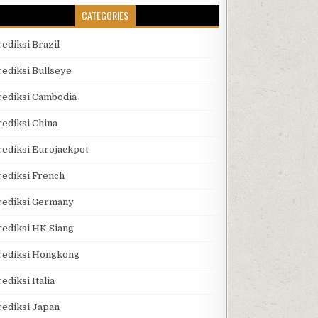
CATEGORIES
rediksi Brazil
rediksi Bullseye
rediksi Cambodia
rediksi China
rediksi Eurojackpot
rediksi French
rediksi Germany
rediksi HK Siang
rediksi Hongkong
ediksi Italia
rediksi Japan