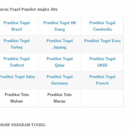
aran Togel Populer Angka Jitu
Prediksi Togel
Prediksi Togel HK
Prediksi Togel
Brazil
Siang
Cambodia
Prediksi Togel
Prediksi Togel
Prediksi Togel Euro
Turkey
Jepang
Prediksi Togel
Prediksi Togel
Prediksi Togel
Trafford
Qatar
UK6D
Prediksi Togel Italia
Prediksi Togel
Prediksi Togel
Germany
French
Prediksi Toto
Prediksi Toto
Wuhan
Macau
DRAW PASARAN TOGEL