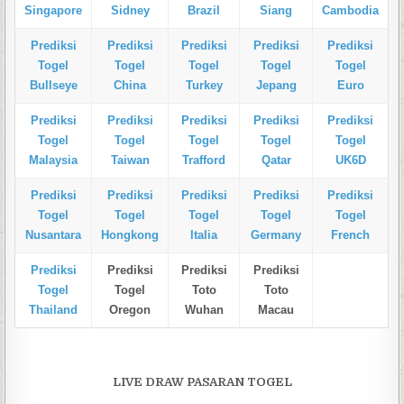
Singapore
Sidney
Brazil
Siang
Cambodia
Prediksi
Prediksi
Prediksi
Prediksi
Prediksi
Togel
Togel
Togel
Togel
Togel
Bullseye
China
Turkey
Jepang
Euro
Prediksi
Prediksi
Prediksi
Prediksi
Prediksi
Togel
Togel
Togel
Togel
Togel
Malaysia
Taiwan
Trafford
Qatar
UK6D
Prediksi
Prediksi
Prediksi
Prediksi
Prediksi
Togel
Togel
Togel
Togel
Togel
Nusantara
Hongkong
Italia
Germany
French
Prediksi
Prediksi
Prediksi
Prediksi
Togel
Togel
Toto
Toto
Thailand
Oregon
Wuhan
Macau
LIVE DRAW PASARAN TOGEL