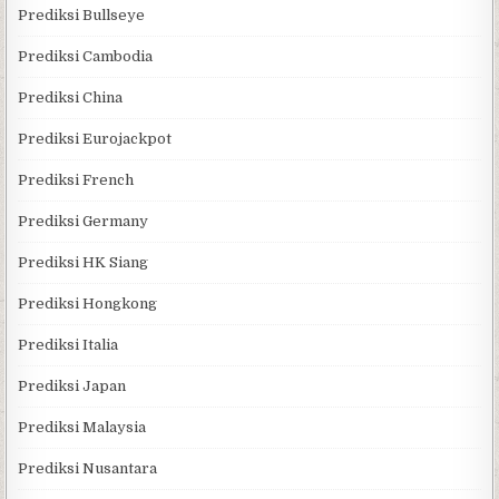
Prediksi Bullseye
Prediksi Cambodia
Prediksi China
Prediksi Eurojackpot
Prediksi French
Prediksi Germany
Prediksi HK Siang
Prediksi Hongkong
Prediksi Italia
Prediksi Japan
Prediksi Malaysia
Prediksi Nusantara