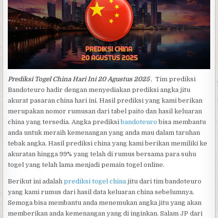
Prediksi Togel China Hari Ini 20 Agustus 2025
, Tim prediksi
Bandoteuro hadir dengan menyediakan prediksi angka jitu
akurat pasaran china hari ini. Hasil prediksi yang kami berikan
merupakan nomor rumusan dari tabel paito dan hasil keluaran
china yang tersedia. Angka prediksi
bandoteuro
bisa membantu
anda untuk meraih kemenangan yang anda mau dalam taruhan
tebak angka. Hasil prediksi china yang kami berikan memiliki ke
akuratan hingga 99% yang telah di rumus bersama para suhu
togel yang telah lama menjadi pemain togel online.
Berikut ini adalah
prediksi togel china
jitu dari tim bandoteuro
yang kami rumus dari hasil data keluaran china sebelumnya.
Semoga bisa membantu anda menemukan angka jitu yang akan
memberikan anda kemenangan yang di inginkan. Salam JP dari