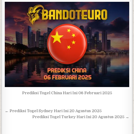
Prediksi Togel China Hari Ini 06 Februari 2025
Post
← Prediksi Togel Sydney Hari Ini 20 Agustus 2025
navigation
Prediksi Togel Turkey Hari Ini 20 Agustus 2025 →