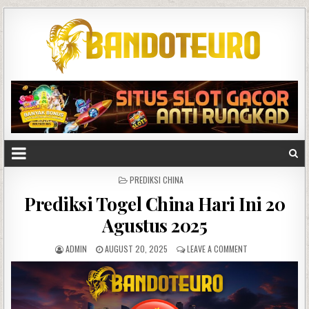
POSTED
PREDIKSI CHINA
IN
Prediksi Togel China Hari Ini 20
Agustus 2025
ADMIN
AUGUST 20, 2025
LEAVE A COMMENT