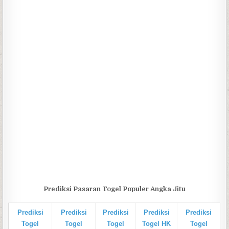
Prediksi Pasaran Togel Populer Angka Jitu
Prediksi
Prediksi
Prediksi
Prediksi
Prediksi
Togel
Togel
Togel
Togel HK
Togel