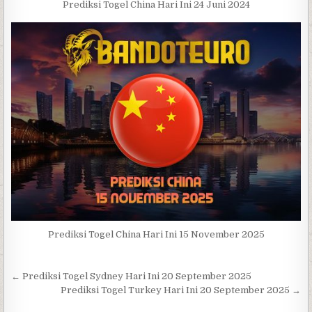
Prediksi Togel China Hari Ini 24 Juni 2024
Prediksi Togel China Hari Ini 15 November 2025
Post
← Prediksi Togel Sydney Hari Ini 20 September 2025
navigation
Prediksi Togel Turkey Hari Ini 20 September 2025 →