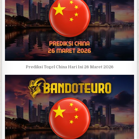
Prediksi Togel China Hari Ini 26 Maret 2026