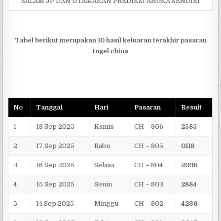
SALAM JP DAN UTAMAKAN PREDIKSI ANGKA SENDIRI
Tabel berikut merupakan 10 hasil keluaran terakhir pasaran
togel china
No
Tanggal
Hari
Pasaran
Result
1
18 Sep 2025
Kamis
CH – 806
2585
2
17 Sep 2025
Rabu
CH – 805
0118
3
16 Sep 2025
Selasa
CH – 804
2098
4
15 Sep 2025
Senin
CH – 803
2884
5
14 Sep 2025
Minggu
CH – 802
4236