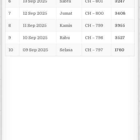
6
13 Sep 2025
Sabtu
CH – 801
3247
7
12 Sep 2025
Jumat
CH – 800
3408
8
11 Sep 2025
Kamis
CH – 799
3955
9
10 Sep 2025
Rabu
CH – 798
3527
10
09 Sep 2025
Selasa
CH – 797
1760