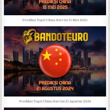
Prediksi Togel China Hari Ini 15 Mei 2025
Prediksi Togel China Hari Ini 21 Agustus 2024