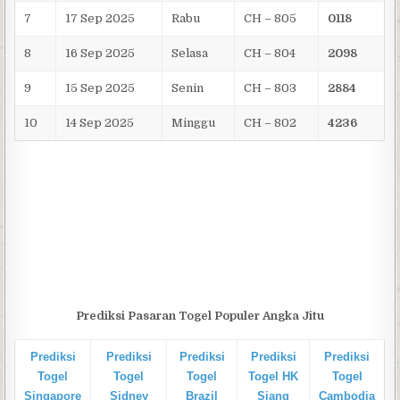
7
17 Sep 2025
Rabu
CH – 805
0118
8
16 Sep 2025
Selasa
CH – 804
2098
9
15 Sep 2025
Senin
CH – 803
2884
10
14 Sep 2025
Minggu
CH – 802
4236
Prediksi Pasaran Togel Populer Angka Jitu
Prediksi
Prediksi
Prediksi
Prediksi
Prediksi
Togel
Togel
Togel
Togel HK
Togel
Singapore
Sidney
Brazil
Siang
Cambodia