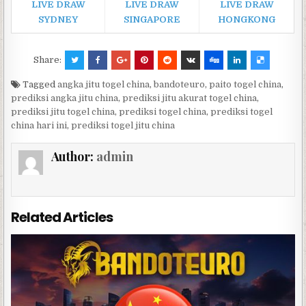
LIVE DRAW
LIVE DRAW
LIVE DRAW
SYDNEY
SINGAPORE
HONGKONG
Share:
Tagged
angka jitu togel china
,
bandoteuro
,
paito togel china
,
prediksi angka jitu china
,
prediksi jitu akurat togel china
,
prediksi jitu togel china
,
prediksi togel china
,
prediksi togel
china hari ini
,
prediksi togel jitu china
Author:
admin
Related Articles