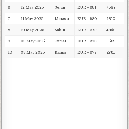
6
12 May 2025
Senin
EUR – 681
7537
7
11 May 2025
Minggu
EUR – 680
5310
8
10 May 2025
Sabtu
EUR – 679
4959
9
09 May 2025
Jumat
EUR – 678
5582
10
08 May 2025
Kamis
EUR – 677
2761