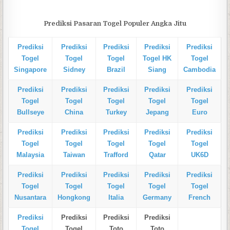
Prediksi Pasaran Togel Populer Angka Jitu
Prediksi
Prediksi
Prediksi
Prediksi
Prediksi
Togel
Togel
Togel
Togel HK
Togel
Singapore
Sidney
Brazil
Siang
Cambodia
Prediksi
Prediksi
Prediksi
Prediksi
Prediksi
Togel
Togel
Togel
Togel
Togel
Bullseye
China
Turkey
Jepang
Euro
Prediksi
Prediksi
Prediksi
Prediksi
Prediksi
Togel
Togel
Togel
Togel
Togel
Malaysia
Taiwan
Trafford
Qatar
UK6D
Prediksi
Prediksi
Prediksi
Prediksi
Prediksi
Togel
Togel
Togel
Togel
Togel
Nusantara
Hongkong
Italia
Germany
French
Prediksi
Prediksi
Prediksi
Prediksi
Togel
Togel
Toto
Toto