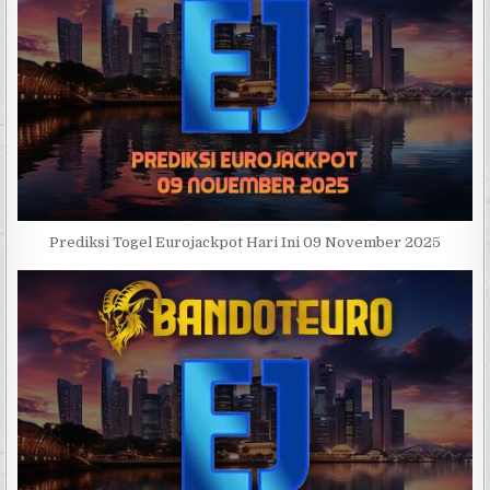
Prediksi Togel Eurojackpot Hari Ini 09 November 2025