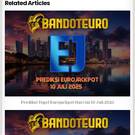
Related Articles
Prediksi Togel Eurojackpot Hari Ini 10 Juli 2025