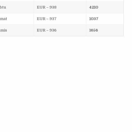
btu
EUR – 938
4210
mat
EUR – 937
1037
mis
EUR – 936
1656