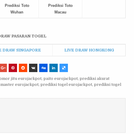
Prediksi Toto
Prediksi Toto
Wuhan
Macau
DRAW PASARAN TOGEL
E DRAW SINGAPORE
LIVE DRAW HONGKONG
omor jitu eurojackpot
,
paito eurojackpot
,
prediksi akurat
 master eurojackpot
,
prediksi togel eurojackpot
,
prediksi togel