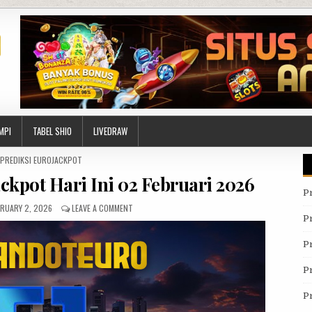
MPI
TABEL SHIO
LIVEDRAW
POSTED
PREDIKSI EUROJACKPOT
IN
ckpot Hari Ini 02 Februari 2026
P
RUARY 2, 2026
LEAVE A COMMENT
P
Pr
P
P