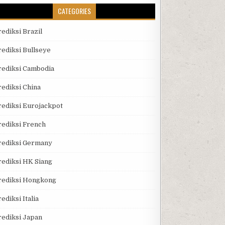
CATEGORIES
rediksi Brazil
rediksi Bullseye
rediksi Cambodia
rediksi China
rediksi Eurojackpot
rediksi French
rediksi Germany
rediksi HK Siang
rediksi Hongkong
ediksi Italia
rediksi Japan