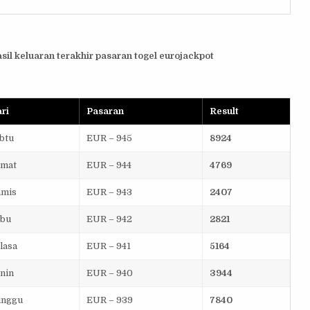
sil keluaran terakhir pasaran togel eurojackpot
ri
Pasaran
Result
btu
EUR – 945
8924
mat
EUR – 944
4769
mis
EUR – 943
2407
bu
EUR – 942
2821
lasa
EUR – 941
5164
nin
EUR – 940
3944
inggu
EUR – 939
7840