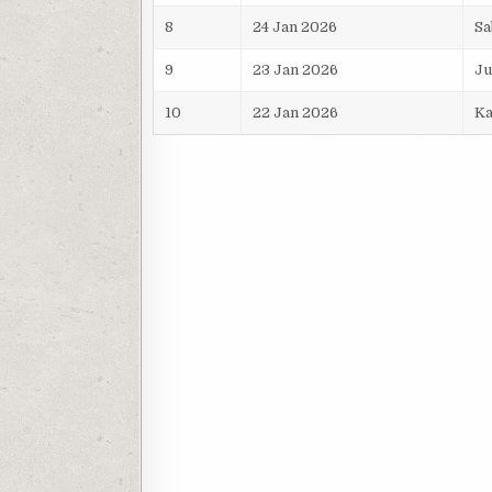
8
24 Jan 2026
Sa
9
23 Jan 2026
Ju
10
22 Jan 2026
Ka