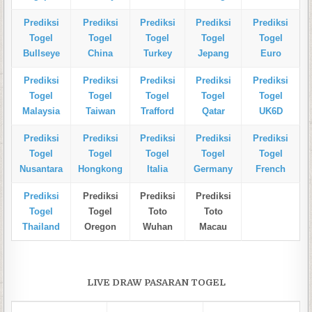
Prediksi
Prediksi
Prediksi
Prediksi
Prediksi
Togel
Togel
Togel
Togel
Togel
Bullseye
China
Turkey
Jepang
Euro
Prediksi
Prediksi
Prediksi
Prediksi
Prediksi
Togel
Togel
Togel
Togel
Togel
Malaysia
Taiwan
Trafford
Qatar
UK6D
Prediksi
Prediksi
Prediksi
Prediksi
Prediksi
Togel
Togel
Togel
Togel
Togel
Nusantara
Hongkong
Italia
Germany
French
Prediksi
Prediksi
Prediksi
Prediksi
Togel
Togel
Toto
Toto
Thailand
Oregon
Wuhan
Macau
LIVE DRAW PASARAN TOGEL