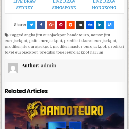
LIVE DRAW
LIVE DRAW
LIVE DRAW
SYDNEY
SINGAPORE
HONGKONG
Share:
Tagged
angka jitu eurojackpot
,
bandoteuro
,
nomor jitu
eurojackpot
,
paito eurojackpot
,
prediksi akurat eurojackpot
,
prediksi jitu eurojackpot
,
prediksi master eurojackpot
,
prediksi
togel eurojackpot
,
prediksi togel eurojackpot hari ini
Author:
admin
Related Articles