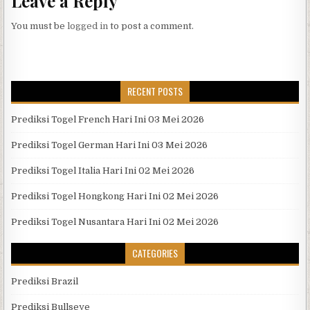
Leave a Reply
You must be
logged in
to post a comment.
RECENT POSTS
Prediksi Togel French Hari Ini 03 Mei 2026
Prediksi Togel German Hari Ini 03 Mei 2026
Prediksi Togel Italia Hari Ini 02 Mei 2026
Prediksi Togel Hongkong Hari Ini 02 Mei 2026
Prediksi Togel Nusantara Hari Ini 02 Mei 2026
CATEGORIES
Prediksi Brazil
Prediksi Bullseye