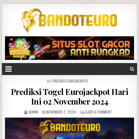
POSTED
PREDIKSI EUROJACKPOT
IN
Prediksi Togel Eurojackpot Hari
Ini 02 November 2024
ADMIN
NOVEMBER 2, 2024
LEAVE A COMMENT