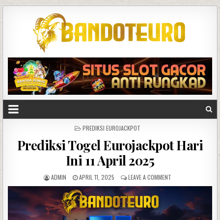
POSTED
PREDIKSI EUROJACKPOT
IN
Prediksi Togel Eurojackpot Hari
Ini 11 April 2025
ADMIN
APRIL 11, 2025
LEAVE A COMMENT