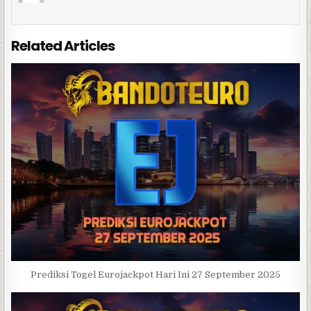
Related Articles
Prediksi Togel Eurojackpot Hari Ini 27 September 2025