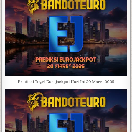
Prediksi Togel Eurojackpot Hari Ini 20 Maret 2025