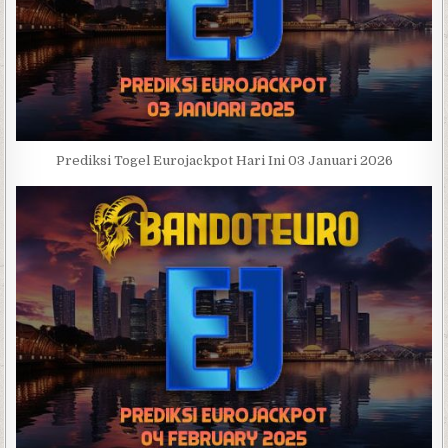
Prediksi Togel Eurojackpot Hari Ini 03 Januari 2026