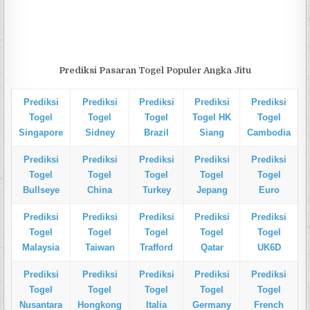
Prediksi Pasaran Togel Populer Angka Jitu
Prediksi
Prediksi
Prediksi
Prediksi
Prediksi
Togel
Togel
Togel
Togel HK
Togel
Singapore
Sidney
Brazil
Siang
Cambodia
Prediksi
Prediksi
Prediksi
Prediksi
Prediksi
Togel
Togel
Togel
Togel
Togel
Bullseye
China
Turkey
Jepang
Euro
Prediksi
Prediksi
Prediksi
Prediksi
Prediksi
Togel
Togel
Togel
Togel
Togel
Malaysia
Taiwan
Trafford
Qatar
UK6D
Prediksi
Prediksi
Prediksi
Prediksi
Prediksi
Togel
Togel
Togel
Togel
Togel
Nusantara
Hongkong
Italia
Germany
French