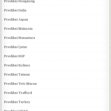
Prediksi Hongkong
Prediksi Italia
Prediksi Japan
Prediksi Malaysia
Prediksi Nusantara
Prediksi Qatar
Prediksi SGP
Prediksi Sydney
Prediksi Taiwan
Prediksi Toto Macau
Prediksi Trafford
Prediksi Turkey