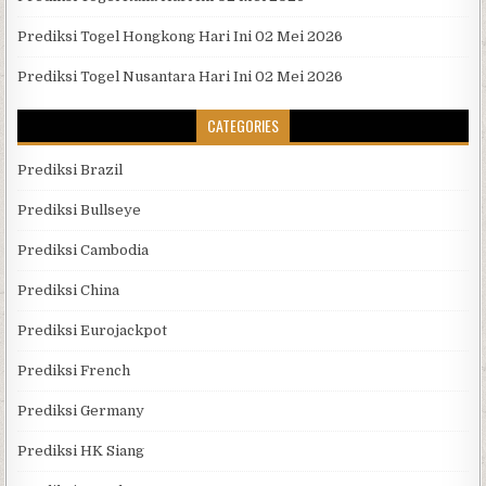
Prediksi Togel Hongkong Hari Ini 02 Mei 2026
Prediksi Togel Nusantara Hari Ini 02 Mei 2026
CATEGORIES
Prediksi Brazil
Prediksi Bullseye
Prediksi Cambodia
Prediksi China
Prediksi Eurojackpot
Prediksi French
Prediksi Germany
Prediksi HK Siang