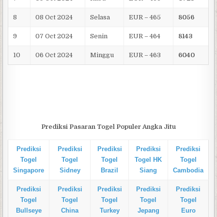
8
08 Oct 2024
Selasa
EUR – 465
8056
9
07 Oct 2024
Senin
EUR – 464
8143
10
06 Oct 2024
Minggu
EUR – 463
6040
Prediksi Pasaran Togel Populer Angka Jitu
Prediksi
Prediksi
Prediksi
Prediksi
Prediksi
Togel
Togel
Togel
Togel HK
Togel
Singapore
Sidney
Brazil
Siang
Cambodia
Prediksi
Prediksi
Prediksi
Prediksi
Prediksi
Togel
Togel
Togel
Togel
Togel
Bullseye
China
Turkey
Jepang
Euro