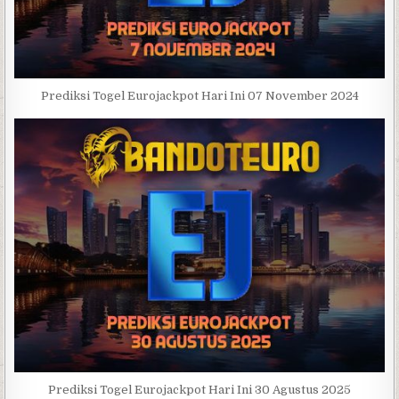
Prediksi Togel Eurojackpot Hari Ini 07 November 2024
Prediksi Togel Eurojackpot Hari Ini 30 Agustus 2025