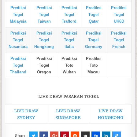
Prediksi
Prediksi
Prediksi
Prediksi
Prediksi
Togel
Togel
Togel
Togel
Togel
Malaysia
Taiwan
Trafford
Qatar
UK6D
Prediksi
Prediksi
Prediksi
Prediksi
Prediksi
Togel
Togel
Togel
Togel
Togel
Nusantara
Hongkong
Italia
Germany
French
Prediksi
Prediksi
Prediksi
Prediksi
Togel
Togel
Toto
Toto
Thailand
Oregon
Wuhan
Macau
LIVE DRAW PASARAN TOGEL
LIVE DRAW
LIVE DRAW
LIVE DRAW
SYDNEY
SINGAPORE
HONGKONG
Share: