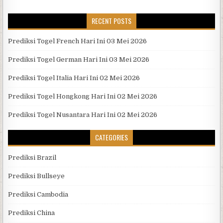
RECENT POSTS
Prediksi Togel French Hari Ini 03 Mei 2026
Prediksi Togel German Hari Ini 03 Mei 2026
Prediksi Togel Italia Hari Ini 02 Mei 2026
Prediksi Togel Hongkong Hari Ini 02 Mei 2026
Prediksi Togel Nusantara Hari Ini 02 Mei 2026
CATEGORIES
Prediksi Brazil
Prediksi Bullseye
Prediksi Cambodia
Prediksi China