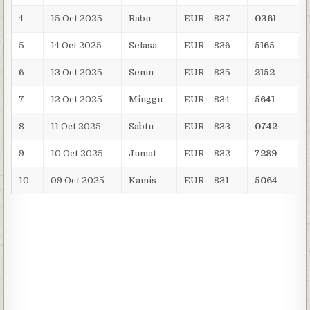
4
15 Oct 2025
Rabu
EUR – 837
0361
5
14 Oct 2025
Selasa
EUR – 836
5165
6
13 Oct 2025
Senin
EUR – 835
2152
7
12 Oct 2025
Minggu
EUR – 834
5641
8
11 Oct 2025
Sabtu
EUR – 833
0742
9
10 Oct 2025
Jumat
EUR – 832
7289
10
09 Oct 2025
Kamis
EUR – 831
5064