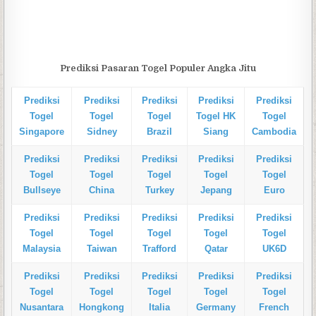
Prediksi Pasaran Togel Populer Angka Jitu
Prediksi
Prediksi
Prediksi
Prediksi
Prediksi
Togel
Togel
Togel
Togel HK
Togel
Singapore
Sidney
Brazil
Siang
Cambodia
Prediksi
Prediksi
Prediksi
Prediksi
Prediksi
Togel
Togel
Togel
Togel
Togel
Bullseye
China
Turkey
Jepang
Euro
Prediksi
Prediksi
Prediksi
Prediksi
Prediksi
Togel
Togel
Togel
Togel
Togel
Malaysia
Taiwan
Trafford
Qatar
UK6D
Prediksi
Prediksi
Prediksi
Prediksi
Prediksi
Togel
Togel
Togel
Togel
Togel
Nusantara
Hongkong
Italia
Germany
French