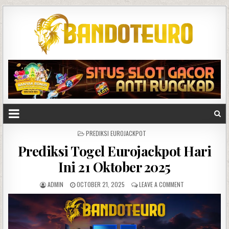
POSTED
PREDIKSI EUROJACKPOT
IN
Prediksi Togel Eurojackpot Hari
Ini 21 Oktober 2025
ADMIN
OCTOBER 21, 2025
LEAVE A COMMENT