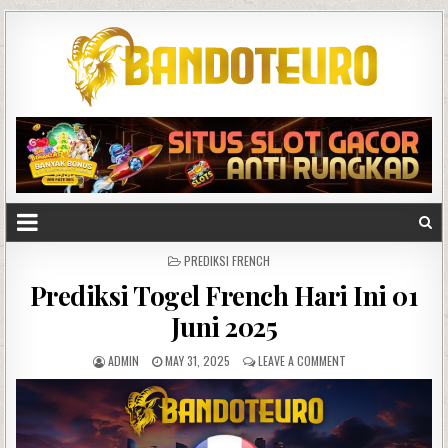
POSTED
PREDIKSI FRENCH
IN
Prediksi Togel French Hari Ini 01
Juni 2025
ADMIN
MAY 31, 2025
LEAVE A COMMENT