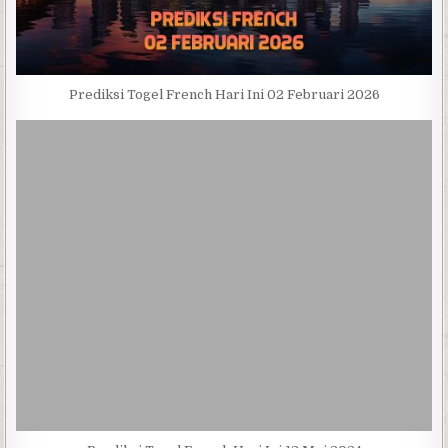
Prediksi Togel French Hari Ini 02 Februari 2026