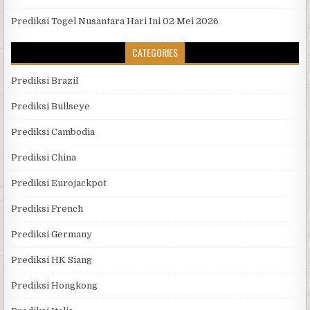
Prediksi Togel Nusantara Hari Ini 02 Mei 2026
CATEGORIES
Prediksi Brazil
Prediksi Bullseye
Prediksi Cambodia
Prediksi China
Prediksi Eurojackpot
Prediksi French
Prediksi Germany
Prediksi HK Siang
Prediksi Hongkong