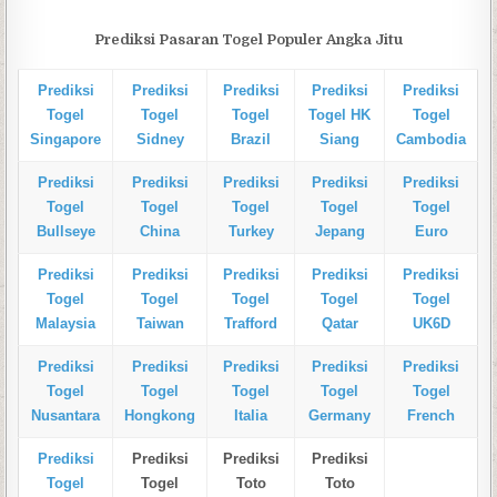
Prediksi Pasaran Togel Populer Angka Jitu
Prediksi
Prediksi
Prediksi
Prediksi
Prediksi
Togel
Togel
Togel
Togel HK
Togel
Singapore
Sidney
Brazil
Siang
Cambodia
Prediksi
Prediksi
Prediksi
Prediksi
Prediksi
Togel
Togel
Togel
Togel
Togel
Bullseye
China
Turkey
Jepang
Euro
Prediksi
Prediksi
Prediksi
Prediksi
Prediksi
Togel
Togel
Togel
Togel
Togel
Malaysia
Taiwan
Trafford
Qatar
UK6D
Prediksi
Prediksi
Prediksi
Prediksi
Prediksi
Togel
Togel
Togel
Togel
Togel
Nusantara
Hongkong
Italia
Germany
French
Prediksi
Prediksi
Prediksi
Prediksi
Togel
Togel
Toto
Toto