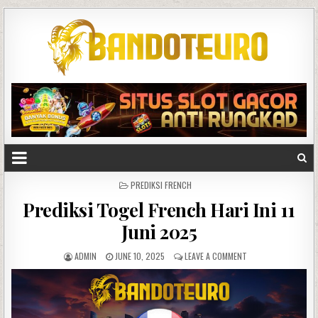
POSTED
PREDIKSI FRENCH
IN
Prediksi Togel French Hari Ini 11
Juni 2025
ADMIN
JUNE 10, 2025
LEAVE A COMMENT