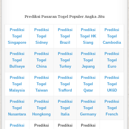
Prediksi Pasaran Togel Populer Angka Jitu
Prediksi
Prediksi
Prediksi
Prediksi
Prediksi
Togel
Togel
Togel
Togel HK
Togel
Singapore
Sidney
Brazil
Siang
Cambodia
Prediksi
Prediksi
Prediksi
Prediksi
Prediksi
Togel
Togel
Togel
Togel
Togel
Bullseye
China
Turkey
Jepang
Euro
Prediksi
Prediksi
Prediksi
Prediksi
Prediksi
Togel
Togel
Togel
Togel
Togel
Malaysia
Taiwan
Trafford
Qatar
UK6D
Prediksi
Prediksi
Prediksi
Prediksi
Prediksi
Togel
Togel
Togel
Togel
Togel
Nusantara
Hongkong
Italia
Germany
French
Prediksi
Prediksi
Prediksi
Prediksi