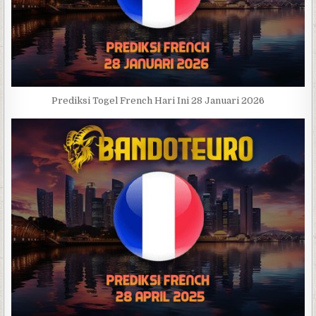
Prediksi Togel French Hari Ini 28 Januari 2026