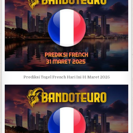
Prediksi Togel French Hari Ini 31 Maret 2025