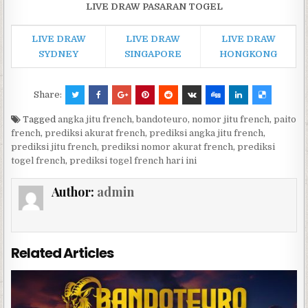
LIVE DRAW PASARAN TOGEL
LIVE DRAW
LIVE DRAW
LIVE DRAW
SYDNEY
SINGAPORE
HONGKONG
Share:
Tagged
angka jitu french
,
bandoteuro
,
nomor jitu french
,
paito
french
,
prediksi akurat french
,
prediksi angka jitu french
,
prediksi jitu french
,
prediksi nomor akurat french
,
prediksi
togel french
,
prediksi togel french hari ini
Author:
admin
Related Articles