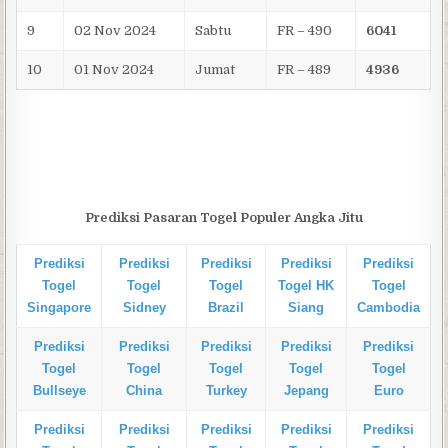
9
02 Nov 2024
Sabtu
FR – 490
6041
10
01 Nov 2024
Jumat
FR – 489
4936
Prediksi Pasaran Togel Populer Angka Jitu
Prediksi
Prediksi
Prediksi
Prediksi
Prediksi
Togel
Togel
Togel
Togel HK
Togel
Singapore
Sidney
Brazil
Siang
Cambodia
Prediksi
Prediksi
Prediksi
Prediksi
Prediksi
Togel
Togel
Togel
Togel
Togel
Bullseye
China
Turkey
Jepang
Euro
Prediksi
Prediksi
Prediksi
Prediksi
Prediksi