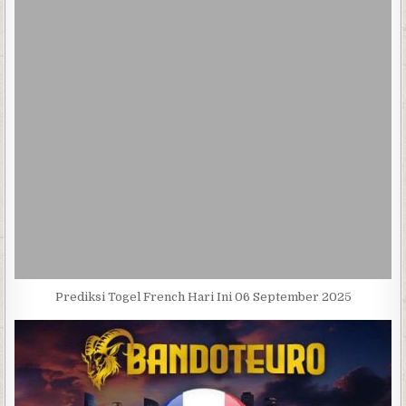
Prediksi Togel French Hari Ini 06 September 2025