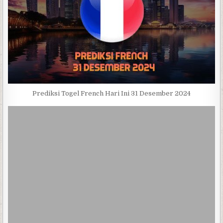
Prediksi Togel French Hari Ini 31 Desember 2024