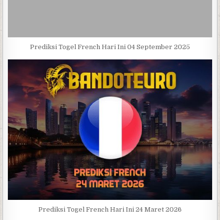
Prediksi Togel French Hari Ini 04 September 2025
Prediksi Togel French Hari Ini 24 Maret 2026