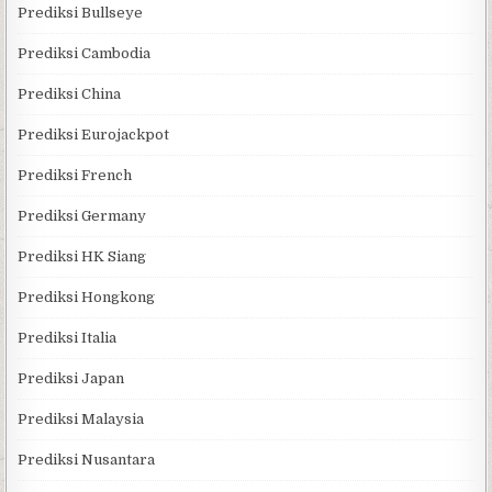
Prediksi Bullseye
Prediksi Cambodia
Prediksi China
Prediksi Eurojackpot
Prediksi French
Prediksi Germany
Prediksi HK Siang
Prediksi Hongkong
Prediksi Italia
Prediksi Japan
Prediksi Malaysia
Prediksi Nusantara