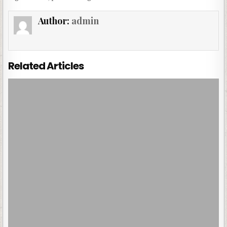
Author:
admin
Related Articles