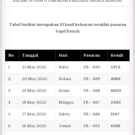
SALAM JP DAN UTAMAKAN PREDIKSI ANGKA SENDIRI
Tabel berikut merupakan 10 hasil keluaran terakhir pasaran
togel french
No
Tanggal
Hari
Pasaran
Result
1
21 May 2025
Rabu
FR – 690
5972
2
20 May 2025
Selasa
FR – 689
2989
3
19 May 2025
Senin
FR – 688
4630
4
18 May 2025
Minggu
FR – 687
5363
5
17 May 2025
Sabtu
FR – 686
1347
6
16 May 2025
Jumat
FR – 685
4928