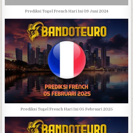
Prediksi Togel French Hari Ini 09 Juni 2024
Prediksi Togel French Hari Ini 05 Februari 2025