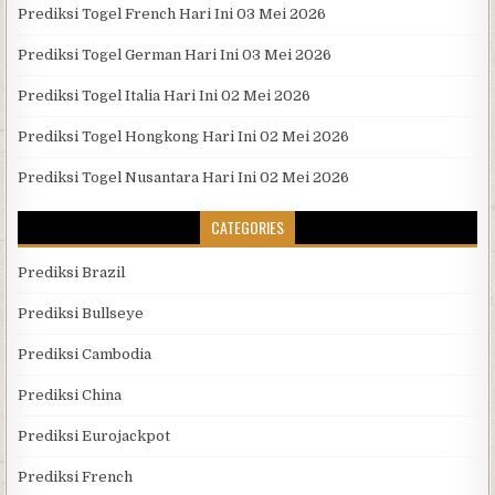
Prediksi Togel French Hari Ini 03 Mei 2026
Prediksi Togel German Hari Ini 03 Mei 2026
Prediksi Togel Italia Hari Ini 02 Mei 2026
Prediksi Togel Hongkong Hari Ini 02 Mei 2026
Prediksi Togel Nusantara Hari Ini 02 Mei 2026
CATEGORIES
Prediksi Brazil
Prediksi Bullseye
Prediksi Cambodia
Prediksi China
Prediksi Eurojackpot
Prediksi French