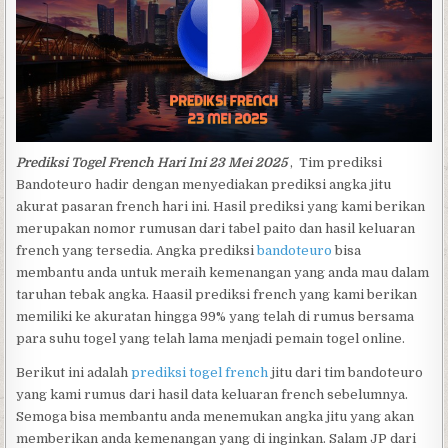
Prediksi Togel French Hari Ini 23 Mei 2025
, Tim prediksi
Bandoteuro hadir dengan menyediakan prediksi angka jitu
akurat pasaran french hari ini. Hasil prediksi yang kami berikan
merupakan nomor rumusan dari tabel paito dan hasil keluaran
french yang tersedia. Angka prediksi
bandoteuro
bisa
membantu anda untuk meraih kemenangan yang anda mau dalam
taruhan tebak angka. Haasil prediksi french yang kami berikan
memiliki ke akuratan hingga 99% yang telah di rumus bersama
para suhu togel yang telah lama menjadi pemain togel online.
Berikut ini adalah
prediksi togel french
jitu dari tim bandoteuro
yang kami rumus dari hasil data keluaran french sebelumnya.
Semoga bisa membantu anda menemukan angka jitu yang akan
memberikan anda kemenangan yang di inginkan. Salam JP dari