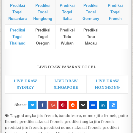
Prediksi
Prediksi
Prediksi
Prediksi
Prediksi
Togel
Togel
Togel
Togel
Togel
Nusantara
Hongkong
Italia
Germany
French
Prediksi
Prediksi
Prediksi
Prediksi
Togel
Togel
Toto
Toto
Thailand
Oregon
Wuhan
Macau
LIVE DRAW PASARAN TOGEL
LIVE DRAW
LIVE DRAW
LIVE DRAW
SYDNEY
SINGAPORE
HONGKONG
Share:
Tagged
angka jitu french
,
bandoteuro
,
nomor jitu french
,
paito
french
,
prediksi akurat french
,
prediksi angka jitu french
,
prediksi jitu french
,
prediksi nomor akurat french
,
prediksi