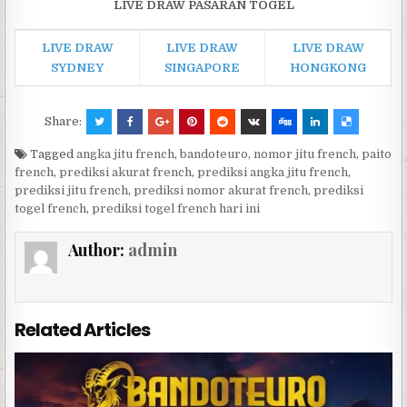
LIVE DRAW PASARAN TOGEL
LIVE DRAW
LIVE DRAW
LIVE DRAW
SYDNEY
SINGAPORE
HONGKONG
Share:
Tagged
angka jitu french
,
bandoteuro
,
nomor jitu french
,
paito
french
,
prediksi akurat french
,
prediksi angka jitu french
,
prediksi jitu french
,
prediksi nomor akurat french
,
prediksi
togel french
,
prediksi togel french hari ini
Author:
admin
Related Articles