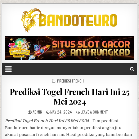
POSTED
PREDIKSI FRENCH
IN
Prediksi Togel French Hari Ini 25
Mei 2024
ADMIN
MAY 24, 2024
LEAVE A COMMENT
Prediksi Togel French Hari Ini 25 Mei 2024
, Tim prediksi
Bandoteuro hadir dengan menyediakan prediksi angka jitu
akurat pasaran french hari ini. Hasil prediksi yang kami berikan