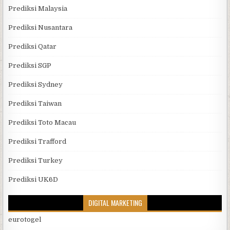
Prediksi Malaysia
Prediksi Nusantara
Prediksi Qatar
Prediksi SGP
Prediksi Sydney
Prediksi Taiwan
Prediksi Toto Macau
Prediksi Trafford
Prediksi Turkey
Prediksi UK6D
DIGITAL MARKETING
eurotogel