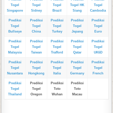
Togel
Togel
Togel
Togel HK
Togel
Singapore
Sidney
Brazil
Siang
Cambodia
Prediksi
Prediksi
Prediksi
Prediksi
Prediksi
Togel
Togel
Togel
Togel
Togel
Bullseye
China
Turkey
Jepang
Euro
Prediksi
Prediksi
Prediksi
Prediksi
Prediksi
Togel
Togel
Togel
Togel
Togel
Malaysia
Taiwan
Trafford
Qatar
UK6D
Prediksi
Prediksi
Prediksi
Prediksi
Prediksi
Togel
Togel
Togel
Togel
Togel
Nusantara
Hongkong
Italia
Germany
French
Prediksi
Prediksi
Prediksi
Prediksi
Togel
Togel
Toto
Toto
Thailand
Oregon
Wuhan
Macau