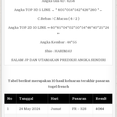
Angka Gila 4D : 4256
Angka TOP 3D 5 LINE → * 605*054*542*426*260 *←
C.Bebas / C.Macau ( 6 / 2 )
Angka TOP 2D 10 LINE ⇒ 60*65*04*02*50*54*46*40*25*24
⇐
Angka Kembar : 44*55
Shio : HARIMAU
SALAM JP DAN UTAMAKAN PREDIKSI ANGKA SENDIRI
Tabel berikut merupakan 10 hasil keluaran terakhir pasaran
togel french
No
Tanggal
Hari
Pasaran
Result
1
24 May 2024
Jumat
FR – 328
4064