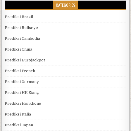
CATEGORIES
Prediksi Brazil
Prediksi Bullseye
Prediksi Cambodia
Prediksi China
Prediksi Eurojackpot
Prediksi French
Prediksi Germany
Prediksi HK Siang
Prediksi Hongkong
Prediksi Italia
Prediksi Japan