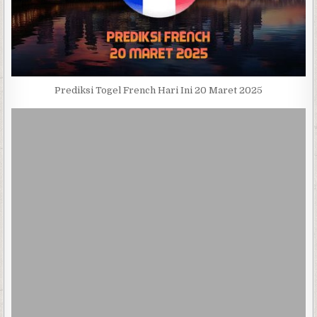
Prediksi Togel French Hari Ini 20 Maret 2025