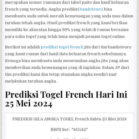
merupakan nomor rumusan dari tabel paito dan hasil keluaran
french yang tersedia. Angka prediksi
bandoteuro
bisa
membantu anda untuk meraih kemenangan yang anda mau dalam
taruhan tebak angka. Hasil prediksi french yang kami berikan
memiliki ke akuratan hingga 99% yang telah di rumus bersama
para suhu togel yang telah lama menjadi pemain togel online.
Berikut ini adalah
prediksi togel french
jitu dari tim bandoteuro
yang kami rumus dari hasil data keluaran french sebelumnya.
Semoga bisa membantu anda menemukan angka jitu yang akan
memberikan anda kemenangan yang di inginkan. Salam JP dari
tim prediksi kami dan tetap utamakan angka sendiri saat
melakukan taruhan angka.
Prediksi Togel French Hari Ini
25 Mei 2024
PREDIKSI GILA ANGKA TOGEL French Sabtu 25 Mei 2024
BBFS Set : *60542*