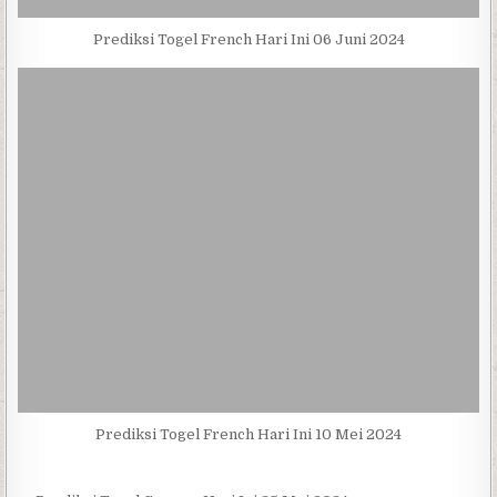
Prediksi Togel French Hari Ini 06 Juni 2024
Prediksi Togel French Hari Ini 10 Mei 2024