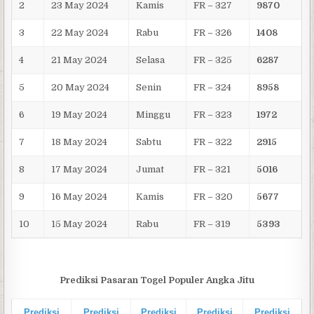
2
23 May 2024
Kamis
FR – 327
9870
3
22 May 2024
Rabu
FR – 326
1408
4
21 May 2024
Selasa
FR – 325
6287
5
20 May 2024
Senin
FR – 324
8958
6
19 May 2024
Minggu
FR – 323
1972
7
18 May 2024
Sabtu
FR – 322
2915
8
17 May 2024
Jumat
FR – 321
5016
9
16 May 2024
Kamis
FR – 320
5677
10
15 May 2024
Rabu
FR – 319
5393
Prediksi Pasaran Togel Populer Angka Jitu
Prediksi
Prediksi
Prediksi
Prediksi
Prediksi