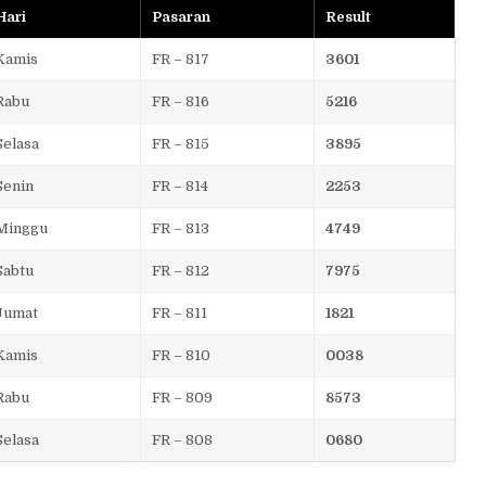
Hari
Pasaran
Result
Kamis
FR – 817
3601
Rabu
FR – 816
5216
Selasa
FR – 815
3895
Senin
FR – 814
2253
Minggu
FR – 813
4749
Sabtu
FR – 812
7975
Jumat
FR – 811
1821
Kamis
FR – 810
0038
Rabu
FR – 809
8573
Selasa
FR – 808
0680