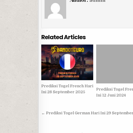
Related Articles
Prediksi Togel French Hari
Prediksi Togel Fre
Ini 28 September 2025
Ini 12 Juni 2024
Post
← Prediksi Togel German Hari Ini 29 Septembe
navigation