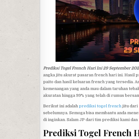
Prediksi Togel French Hari Ini 29 September 20
angka jitu akurat pasaran french hari ini. Hasi
paito dan hasil keluaran french yang tersedia. 
kemenangan yang anda mau dalam taruhan tebak 
akuratan hingga 99% yang telah di rumus bersam
Berikut ini adalah
prediksi togel french
jitu dar
sebelumnya. Semoga bisa membantu anda mene
di inginkan. Salam JP dari tim prediksi kami da
Prediksi Togel French H