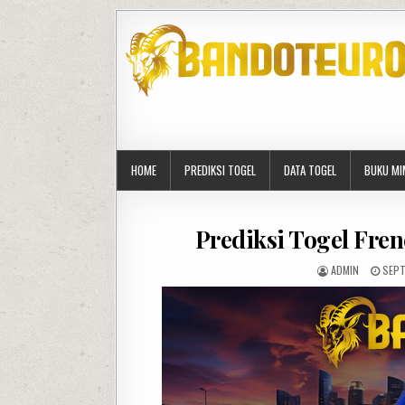
HOME
PREDIKSI TOGEL
DATA TOGEL
BUKU MI
Prediksi Togel Fren
ADMIN
SEPT