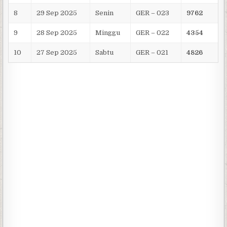
8
29 Sep 2025
Senin
GER – 023
9762
9
28 Sep 2025
Minggu
GER – 022
4354
10
27 Sep 2025
Sabtu
GER – 021
4826