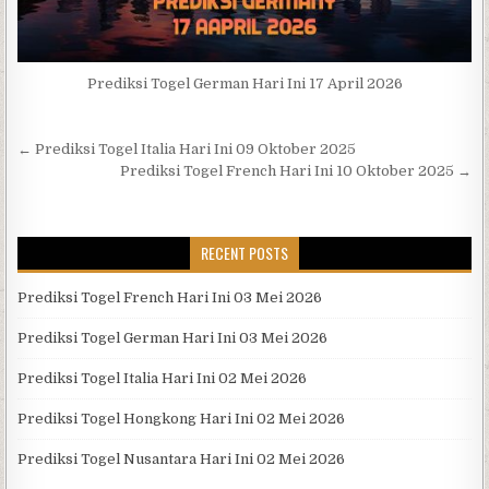
Prediksi Togel German Hari Ini 17 April 2026
Post
← Prediksi Togel Italia Hari Ini 09 Oktober 2025
navigation
Prediksi Togel French Hari Ini 10 Oktober 2025 →
RECENT POSTS
Prediksi Togel French Hari Ini 03 Mei 2026
Prediksi Togel German Hari Ini 03 Mei 2026
Prediksi Togel Italia Hari Ini 02 Mei 2026
Prediksi Togel Hongkong Hari Ini 02 Mei 2026
Prediksi Togel Nusantara Hari Ini 02 Mei 2026