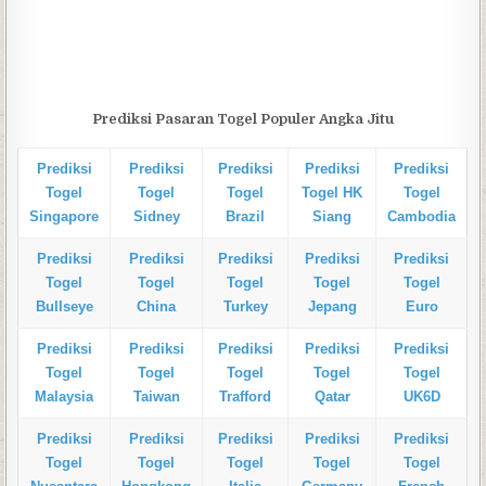
Prediksi Pasaran Togel Populer Angka Jitu
Prediksi
Prediksi
Prediksi
Prediksi
Prediksi
Togel
Togel
Togel
Togel HK
Togel
Singapore
Sidney
Brazil
Siang
Cambodia
Prediksi
Prediksi
Prediksi
Prediksi
Prediksi
Togel
Togel
Togel
Togel
Togel
Bullseye
China
Turkey
Jepang
Euro
Prediksi
Prediksi
Prediksi
Prediksi
Prediksi
Togel
Togel
Togel
Togel
Togel
Malaysia
Taiwan
Trafford
Qatar
UK6D
Prediksi
Prediksi
Prediksi
Prediksi
Prediksi
Togel
Togel
Togel
Togel
Togel