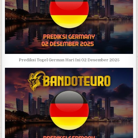
Prediksi Togel German Hari Ini 02 Desember 2025