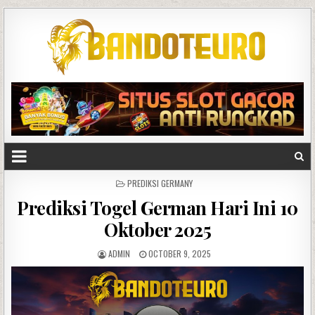
POSTED
PREDIKSI GERMANY
IN
Prediksi Togel German Hari Ini 10
Oktober 2025
ADMIN
OCTOBER 9, 2025